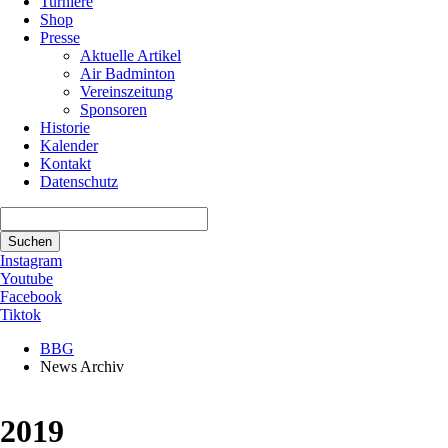
Turniere
Shop
Presse
Aktuelle Artikel
Air Badminton
Vereinszeitung
Sponsoren
Historie
Kalender
Kontakt
Datenschutz
Suchbegriffe
Suchen
Instagram
Youtube
Facebook
Tiktok
BBG
News Archiv
2019