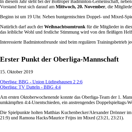
In diesem Jahr steht bei der Bottroper Badminton-Gemeinschaft, neben
Vorstand freut sich darauf am
Mittwoch, 20. November
, die Mitglied
Beginn ist um 19 Uhr. Neben buntgemischten Doppel- und Mixed-Spie
Natürlich darf auch der
Weihnachtsumtrunk
für die Mitglieder in di
das leibliche Wohl und festliche Stimmung wird von den fleißigen Hel
Interessierte Badmintonfreunde sind beim regulären Trainingsbetrieb
Erster Punkt der Oberliga-Mannschaft
15. Oktober 2019
Oberliga: BBG - Union Lüdinghausen 2 2:6
Oberliga: TV Datteln - BBG 4:4
Am ersten Oktoberwochenende konnte das Oberliga-Team der 1. Manns
umkämpften 4:4-Unentschieden, ein anstrengendes Doppelspieltags-
Die Spielpunkte holten Matthias Kuchenbecker/Alexander Drönner im 1.
21:9) und Ramona Hacks/Maurice Frijns im Mixed (23:21, 23:21).