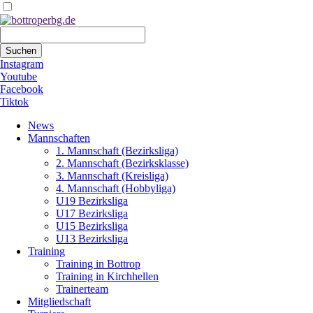
Suchbegriffe
Suchen
Instagram
Youtube
Facebook
Tiktok
Navigation
News
überspringen
Mannschaften
1. Mannschaft (Bezirksliga)
2. Mannschaft (Bezirksklasse)
3. Mannschaft (Kreisliga)
4. Mannschaft (Hobbyliga)
U19 Bezirksliga
U17 Bezirksliga
U15 Bezirksliga
U13 Bezirksliga
Training
Training in Bottrop
Training in Kirchhellen
Trainerteam
Mitgliedschaft