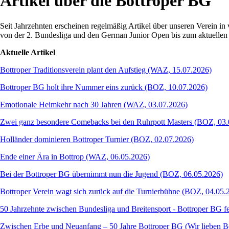
Artikel über die Bottroper BG
Seit Jahrzehnten erscheinen regelmäßig Artikel über unseren Verein 
von der 2. Bundesliga und den German Junior Open bis zum aktuellen Z
Aktuelle Artikel
Bottroper Traditionsverein plant den Aufstieg (WAZ, 15.07.2026)
Bottroper BG holt ihre Nummer eins zurück (BOZ, 10.07.2026)
Emotionale Heimkehr nach 30 Jahren (WAZ, 03.07.2026)
Zwei ganz besondere Comebacks bei den Ruhrpott Masters (BOZ, 03.
Holländer dominieren Bottroper Turnier (BOZ, 02.07.2026)
Ende einer Ära in Bottrop (WAZ, 06.05.2026)
Bei der Bottroper BG übernimmt nun die Jugend (BOZ, 06.05.2026)
Bottroper Verein wagt sich zurück auf die Turnierbühne (BOZ, 04.05.
50 Jahrzehnte zwischen Bundesliga und Breitensport - Bottroper BG fe
Zwischen Erbe und Neuanfang – 50 Jahre Bottroper BG (Wir lieben Bo