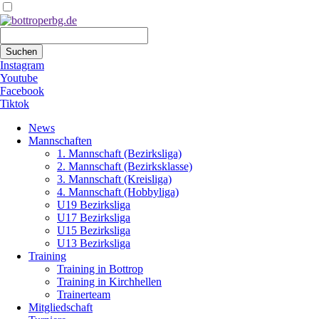
Suchbegriffe
Suchen
Instagram
Youtube
Facebook
Tiktok
Navigation
News
überspringen
Mannschaften
1. Mannschaft (Bezirksliga)
2. Mannschaft (Bezirksklasse)
3. Mannschaft (Kreisliga)
4. Mannschaft (Hobbyliga)
U19 Bezirksliga
U17 Bezirksliga
U15 Bezirksliga
U13 Bezirksliga
Training
Training in Bottrop
Training in Kirchhellen
Trainerteam
Mitgliedschaft