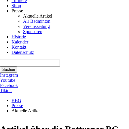
Turniere
Shop
Presse
Aktuelle Artikel
Air Badminton
Vereinszeitung
Sponsoren
Historie
Kalender
Kontakt
Datenschutz
Suchbegriffe
Suchen
Instagram
Youtube
Facebook
Tiktok
BBG
Presse
Aktuelle Artikel