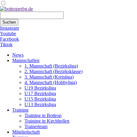
Suchbegriffe
Suchen
Instagram
Youtube
Facebook
Tiktok
Navigation
News
überspringen
Mannschaften
1. Mannschaft (Bezirksliga)
2. Mannschaft (Bezirksklasse)
3. Mannschaft (Kreisliga)
4. Mannschaft (Hobbyliga)
U19 Bezirksliga
U17 Bezirksliga
U15 Bezirksliga
U13 Bezirksliga
Training
Training in Bottrop
Training in Kirchhellen
Trainerteam
Mitgliedschaft