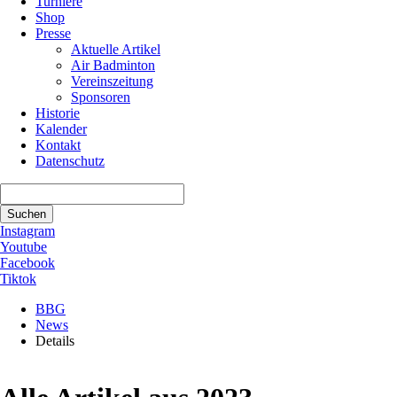
Turniere
Shop
Presse
Aktuelle Artikel
Air Badminton
Vereinszeitung
Sponsoren
Historie
Kalender
Kontakt
Datenschutz
Suchbegriffe
Suchen
Instagram
Youtube
Facebook
Tiktok
BBG
News
Details