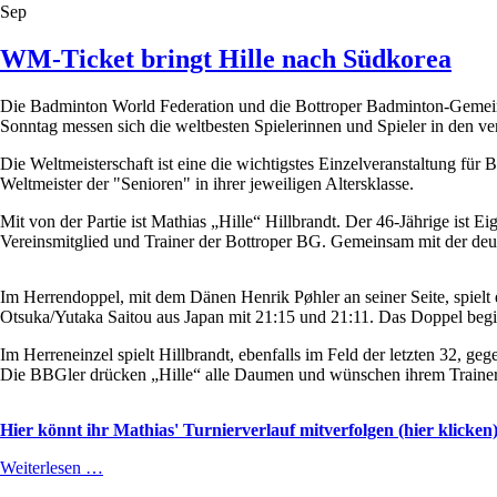
Sep
Schluss
WM-Ticket bringt Hille nach Südkorea
Die Badminton World Federation und die Bottroper Badminton-Gemei
Sonntag messen sich die weltbesten Spielerinnen und Spieler in den ve
Die Weltmeisterschaft ist eine die wichtigstes Einzelveranstaltung f
Weltmeister der "Senioren" in ihrer jeweiligen Altersklasse.
Mit von der Partie ist Mathias „Hille“ Hillbrandt. Der 46-Jährige is
Vereinsmitglied und Trainer der Bottroper BG. Gemeinsam mit der deu
Im Herrendoppel, mit dem Dänen Henrik Pøhler an seiner Seite, spiel
Otsuka/Yutaka Saitou aus Japan mit 21:15 und 21:11. Das Doppel beg
Im Herreneinzel spielt Hillbrandt, ebenfalls im Feld der letzten 32, 
Die BBGler drücken „Hille“ alle Daumen und wünschen ihrem Trainer g
Hier könnt ihr Mathias' Turnierverlauf mitverfolgen (hier klicken
WM-
Weiterlesen …
Ticket