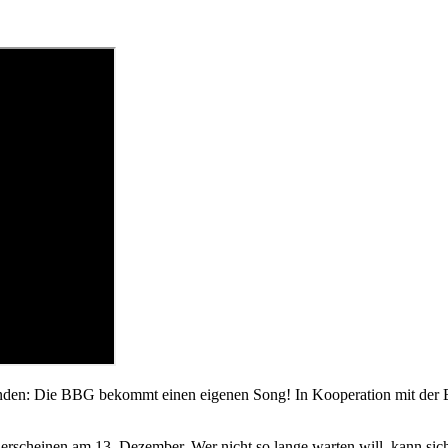
künden: Die BBG bekommt einen eigenen Song! In Kooperation mit der
scheinen am 13. Dezember. Wer nicht so lange warten will, kann sich 