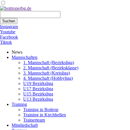
Suchbegriffe
Suchen
Instagram
Youtube
Facebook
Tiktok
Navigation
News
überspringen
Mannschaften
1. Mannschaft (Bezirksliga)
2. Mannschaft (Bezirksklasse)
3. Mannschaft (Kreisliga)
4. Mannschaft (Hobbyliga)
U19 Bezirksliga
U17 Bezirksliga
U15 Bezirksliga
U13 Bezirksliga
Training
Training in Bottrop
Training in Kirchhellen
Trainerteam
Mitgliedschaft