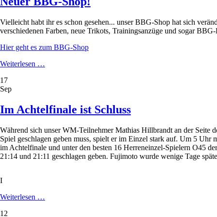
Neuer BBG-Shop!
Vielleicht habt ihr es schon gesehen... unser BBG-Shop hat sich verän
verschiedenen Farben, neue Trikots, Trainingsanzüge und sogar BBG-Le
Hier geht es zum BBG-Shop
Neuer
Weiterlesen …
BBG-
17
Shop!
Sep
Im Achtelfinale ist Schluss
Während sich unser WM-Teilnehmer Mathias Hillbrandt an der Seite d
Spiel geschlagen geben muss, spielt er im Einzel stark auf. Um 5 Uhr 
im Achtelfinale und unter den besten 16 Herreneinzel-Spielern O45 der
21:14 und 21:11 geschlagen geben. Fujimoto wurde wenige Tage später
I
Im
Weiterlesen …
Achtelfinale
12
ist