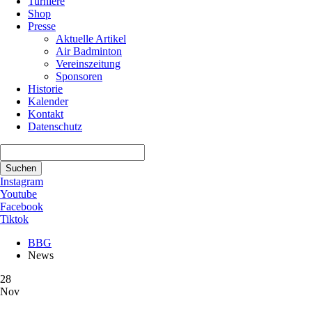
Turniere
Shop
Presse
Aktuelle Artikel
Air Badminton
Vereinszeitung
Sponsoren
Historie
Kalender
Kontakt
Datenschutz
Suchbegriffe
Suchen
Instagram
Youtube
Facebook
Tiktok
BBG
News
28
Nov