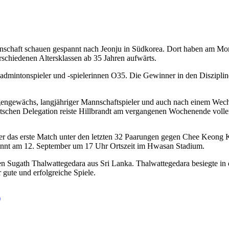
nschaft schauen gespannt nach Jeonju in Südkorea. Dort haben am 
rschiedenen Altersklassen ab 35 Jahren aufwärts.
ür Badmintonspieler und -spielerinnen O35. Die Gewinner in den Diszip
t Eigengewächs, langjähriger Mannschaftspieler und auch nach einem We
tschen Delegation reiste Hillbrandt am vergangenen Wochenende voller
t er das erste Match unter den letzten 32 Paarungen gegen Chee Keon
innt am 12. September um 17 Uhr Ortszeit im Hwasan Stadium.
gegen Sugath Thalwattegedara aus Sri Lanka. Thalwattegedara besiegte i
ute und erfolgreiche Spiele.
)