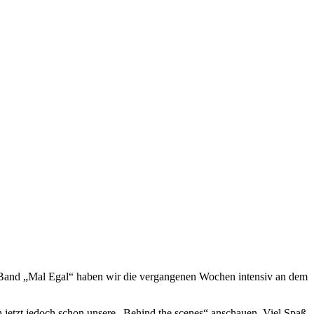
 Band „Mal Egal“ haben wir die vergangenen Wochen intensiv an dem
jetzt jedoch schon unsere „Behind the scenes“ anschauen. Viel Spaß