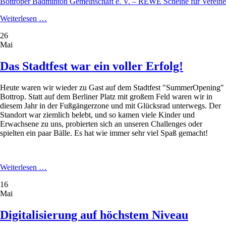
Bottroper Badminton Gemeinschaft e. V. – REWE Scheine für Vereine
Scheine
Weiterlesen …
für
26
Vereine
Mai
Das Stadtfest war ein voller Erfolg!
Heute waren wir wieder zu Gast auf dem Stadtfest "SummerOpening"
Bottrop. Statt auf dem Berliner Platz mit großem Feld waren wir in
diesem Jahr in der Fußgängerzone und mit Glücksrad unterwegs. Der
Standort war ziemlich belebt, und so kamen viele Kinder und
Erwachsene zu uns, probierten sich an unseren Challenges oder
spielten ein paar Bälle. Es hat wie immer sehr viel Spaß gemacht!
Das
Weiterlesen …
Stadtfest
16
war
Mai
ein
voller
Erfolg!
Digitalisierung auf höchstem Niveau