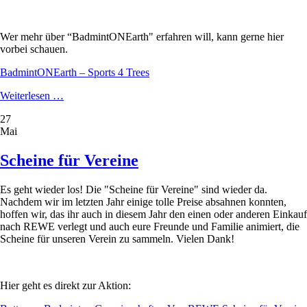
Wer mehr über “BadmintONEarth" erfahren will, kann gerne hier
vorbei schauen.
BadmintONEarth – Sports 4 Trees
Die
Weiterlesen …
BBG
27
ist
Mai
Teil
von
BadmintONEarth
Scheine für Vereine
Es geht wieder los! Die "Scheine für Vereine" sind wieder da.
Nachdem wir im letzten Jahr einige tolle Preise absahnen konnten,
hoffen wir, das ihr auch in diesem Jahr den einen oder anderen Einkauf
nach REWE verlegt und auch eure Freunde und Familie animiert, die
Scheine für unseren Verein zu sammeln. Vielen Dank!
Hier geht es direkt zur Aktion: