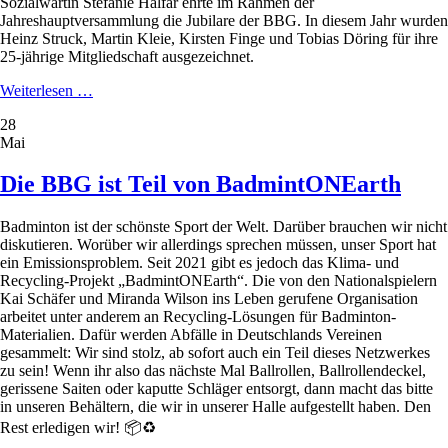
Sozialwartin Stefanie Halfar ehrte im Rahmen der
Jahreshauptversammlung die Jubilare der BBG. In diesem Jahr wurden
Heinz Struck, Martin Kleie, Kirsten Finge und Tobias Döring für ihre
25-jährige Mitgliedschaft ausgezeichnet.
Starke
Weiterlesen …
Mitgliederentwicklung
28
-
Mai
Trio
verstärkt
Vorstandsteam
Die BBG ist Teil von BadmintONEarth
Badminton ist der schönste Sport der Welt. Darüber brauchen wir nicht
diskutieren. Worüber wir allerdings sprechen müssen, unser Sport hat
ein Emissionsproblem. Seit 2021 gibt es jedoch das Klima- und
Recycling-Projekt „BadmintONEarth“. Die von den Nationalspielern
Kai Schäfer und Miranda Wilson ins Leben gerufene Organisation
arbeitet unter anderem an Recycling-Lösungen für Badminton-
Materialien. Dafür werden Abfälle in Deutschlands Vereinen
gesammelt: Wir sind stolz, ab sofort auch ein Teil dieses Netzwerkes
zu sein! Wenn ihr also das nächste Mal Ballrollen, Ballrollendeckel,
gerissene Saiten oder kaputte Schläger entsorgt, dann macht das bitte
in unseren Behältern, die wir in unserer Halle aufgestellt haben. Den
Rest erledigen wir! 📦♻️