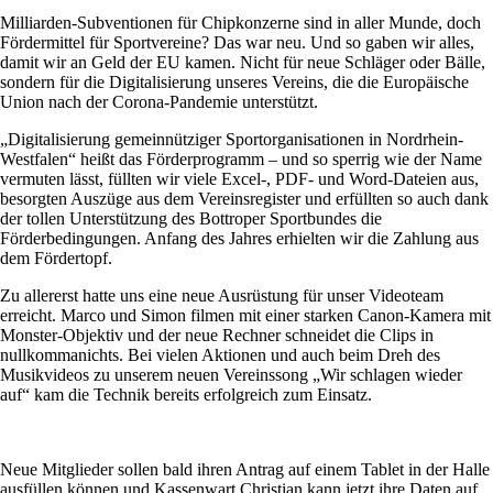
Milliarden-Subventionen für Chipkonzerne sind in aller Munde, doch
Fördermittel für Sportvereine? Das war neu. Und so gaben wir alles,
damit wir an Geld der EU kamen. Nicht für neue Schläger oder Bälle,
sondern für die Digitalisierung unseres Vereins, die die Europäische
Union nach der Corona-Pandemie unterstützt.
„Digitalisierung gemeinnütziger Sportorganisationen in Nordrhein-
Westfalen“ heißt das Förderprogramm – und so sperrig wie der Name
vermuten lässt, füllten wir viele Excel-, PDF- und Word-Dateien aus,
besorgten Auszüge aus dem Vereinsregister und erfüllten so auch dank
der tollen Unterstützung des Bottroper Sportbundes die
Förderbedingungen. Anfang des Jahres erhielten wir die Zahlung aus
dem Fördertopf.
Zu allererst hatte uns eine neue Ausrüstung für unser Videoteam
erreicht. Marco und Simon filmen mit einer starken Canon-Kamera mit
Monster-Objektiv und der neue Rechner schneidet die Clips in
nullkommanichts. Bei vielen Aktionen und auch beim Dreh des
Musikvideos zu unserem neuen Vereinssong „Wir schlagen wieder
auf“ kam die Technik bereits erfolgreich zum Einsatz.
Neue Mitglieder sollen bald ihren Antrag auf einem Tablet in der Halle
ausfüllen können und Kassenwart Christian kann jetzt ihre Daten auf