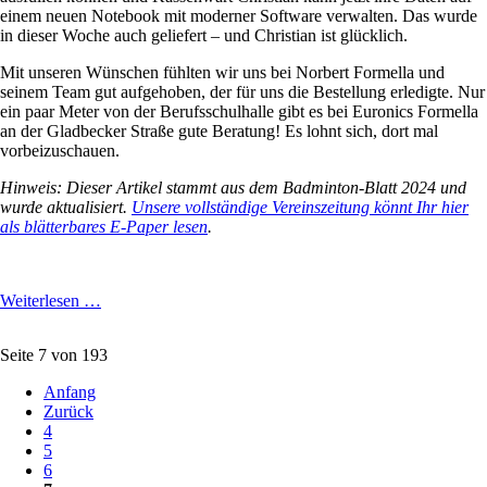
einem neuen Notebook mit moderner Software verwalten. Das wurde
in dieser Woche auch geliefert – und Christian ist glücklich.
Mit unseren Wünschen fühlten wir uns bei Norbert Formella und
seinem Team gut aufgehoben, der für uns die Bestellung erledigte. Nur
ein paar Meter von der Berufsschulhalle gibt es bei Euronics Formella
an der Gladbecker Straße gute Beratung! Es lohnt sich, dort mal
vorbeizuschauen.
Hinweis: Dieser Artikel stammt aus dem Badminton-Blatt 2024 und
wurde aktualisiert.
Unsere vollständige Vereinszeitung könnt Ihr hier
als blätterbares E-Paper lesen
.
Digitalisierung
Weiterlesen …
auf
höchstem
Seite 7 von 193
Niveau
Anfang
Zurück
4
5
6