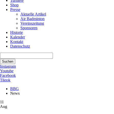
Turniere
Shop
Presse
Aktuelle Artikel
Air Badminton
Vereinszeitung
Sponsoren
Historie
Kalender
Kontakt
Datenschutz
Suchbegriffe
Suchen
Instagram
Youtube
Facebook
Tiktok
BBG
News
11
Aug