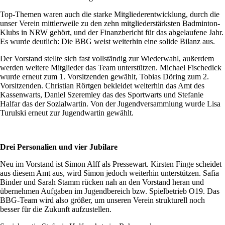
Top-Themen waren auch die starke Mitgliederentwicklung, durch die
unser Verein mittlerweile zu den zehn mitgliederstärksten Badminton-
Klubs in NRW gehört, und der Finanzbericht für das abgelaufene Jahr.
Es wurde deutlich: Die BBG weist weiterhin eine solide Bilanz aus.
Der Vorstand stellte sich fast vollständig zur Wiederwahl, außerdem
werden weitere Mitglieder das Team unterstützen. Michael Fischedick
wurde erneut zum 1. Vorsitzenden gewählt, Tobias Döring zum 2.
Vorsitzenden. Christian Rörtgen bekleidet weiterhin das Amt des
Kassenwarts, Daniel Szeremley das des Sportwarts und Stefanie
Halfar das der Sozialwartin. Von der Jugendversammlung wurde Lisa
Turulski erneut zur Jugendwartin gewählt.
Drei Personalien und vier Jubilare
Neu im Vorstand ist Simon Alff als Pressewart. Kirsten Finge scheidet
aus diesem Amt aus, wird Simon jedoch weiterhin unterstützen. Safia
Binder und Sarah Stamm rücken nah an den Vorstand heran und
übernehmen Aufgaben im Jugendbereich bzw. Spielbetrieb O19. Das
BBG-Team wird also größer, um unseren Verein strukturell noch
besser für die Zukunft aufzustellen.