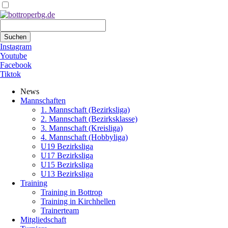
Suchbegriffe
Suchen
Instagram
Youtube
Facebook
Tiktok
Navigation
News
überspringen
Mannschaften
1. Mannschaft (Bezirksliga)
2. Mannschaft (Bezirksklasse)
3. Mannschaft (Kreisliga)
4. Mannschaft (Hobbyliga)
U19 Bezirksliga
U17 Bezirksliga
U15 Bezirksliga
U13 Bezirksliga
Training
Training in Bottrop
Training in Kirchhellen
Trainerteam
Mitgliedschaft