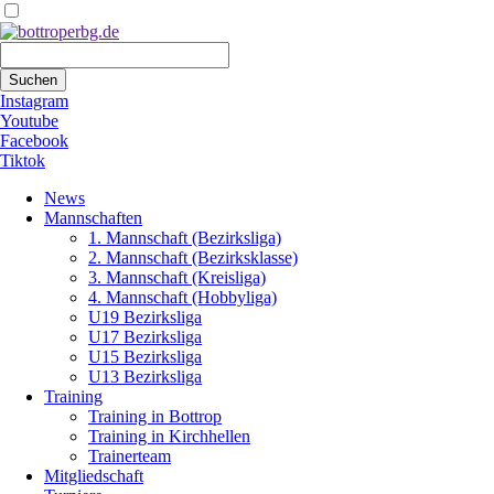
Suchbegriffe
Suchen
Instagram
Youtube
Facebook
Tiktok
Navigation
News
überspringen
Mannschaften
1. Mannschaft (Bezirksliga)
2. Mannschaft (Bezirksklasse)
3. Mannschaft (Kreisliga)
4. Mannschaft (Hobbyliga)
U19 Bezirksliga
U17 Bezirksliga
U15 Bezirksliga
U13 Bezirksliga
Training
Training in Bottrop
Training in Kirchhellen
Trainerteam
Mitgliedschaft