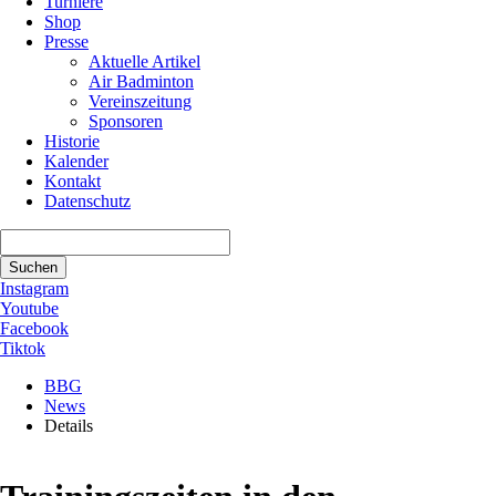
Turniere
Shop
Presse
Aktuelle Artikel
Air Badminton
Vereinszeitung
Sponsoren
Historie
Kalender
Kontakt
Datenschutz
Suchbegriffe
Suchen
Instagram
Youtube
Facebook
Tiktok
BBG
News
Details