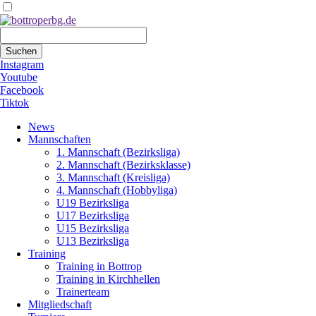
Suchbegriffe
Suchen
Instagram
Youtube
Facebook
Tiktok
Navigation
News
überspringen
Mannschaften
1. Mannschaft (Bezirksliga)
2. Mannschaft (Bezirksklasse)
3. Mannschaft (Kreisliga)
4. Mannschaft (Hobbyliga)
U19 Bezirksliga
U17 Bezirksliga
U15 Bezirksliga
U13 Bezirksliga
Training
Training in Bottrop
Training in Kirchhellen
Trainerteam
Mitgliedschaft