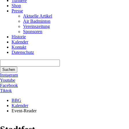
Turniere
Shop
Presse
Aktuelle Artikel
Air Badminton
Vereinszeitung
Sponsoren
Historie
Kalender
Kontakt
Datenschutz
Suchbegriffe
Suchen
Instagram
Youtube
Facebook
Tiktok
BBG
Kalender
Event-Reader