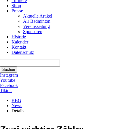
Turniere
Shop
Presse
Aktuelle Artikel
Air Badminton
Vereinszeitung
Sponsoren
Historie
Kalender
Kontakt
Datenschutz
Suchbegriffe
Suchen
Instagram
Youtube
Facebook
Tiktok
BBG
News
Details