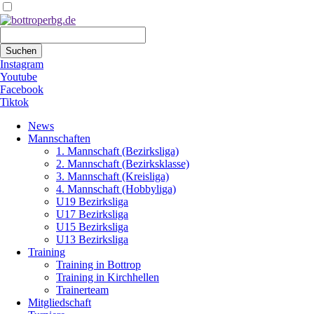
Suchbegriffe
Suchen
Instagram
Youtube
Facebook
Tiktok
Navigation
News
überspringen
Mannschaften
1. Mannschaft (Bezirksliga)
2. Mannschaft (Bezirksklasse)
3. Mannschaft (Kreisliga)
4. Mannschaft (Hobbyliga)
U19 Bezirksliga
U17 Bezirksliga
U15 Bezirksliga
U13 Bezirksliga
Training
Training in Bottrop
Training in Kirchhellen
Trainerteam
Mitgliedschaft