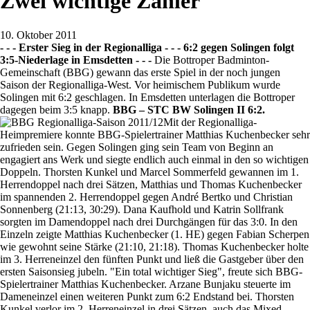
Zwei wichtige Zähler
10. Oktober 2011
- - - Erster Sieg in der Regionalliga - - - 6:2 gegen Solingen folgt
3:5-Niederlage in Emsdetten - - -
Die Bottroper Badminton-
Gemeinschaft (BBG) gewann das erste Spiel in der noch jungen
Saison der Regionalliga-West. Vor heimischem Publikum wurde
Solingen mit 6:2 geschlagen. In Emsdetten unterlagen die Bottroper
dagegen beim 3:5 knapp.
BBG – STC BW Solingen II 6:2.
Mit der Regionalliga-
Heimpremiere konnte BBG-Spielertrainer Matthias Kuchenbecker sehr
zufrieden sein. Gegen Solingen ging sein Team von Beginn an
engagiert ans Werk und siegte endlich auch einmal in den so wichtigen
Doppeln. Thorsten Kunkel und Marcel Sommerfeld gewannen im 1.
Herrendoppel nach drei Sätzen, Matthias und Thomas Kuchenbecker
im spannenden 2. Herrendoppel gegen André Bertko und Christian
Sonnenberg (21:13, 30:29). Dana Kaufhold und Katrin Sollfrank
sorgten im Damendoppel nach drei Durchgängen für das 3:0. In den
Einzeln zeigte Matthias Kuchenbecker (1. HE) gegen Fabian Scherpen
wie gewohnt seine Stärke (21:10, 21:18). Thomas Kuchenbecker holte
im 3. Herreneinzel den fünften Punkt und ließ die Gastgeber über den
ersten Saisonsieg jubeln. "Ein total wichtiger Sieg", freute sich BBG-
Spielertrainer Matthias Kuchenbecker. Arzane Bunjaku steuerte im
Dameneinzel einen weiteren Punkt zum 6:2 Endstand bei. Thorsten
Kunkel verlor im 2. Herreneinzel in drei Sätzen, auch das Mixed