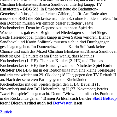
Christian Blankenstein/Bianca Sandhövel unterlag knapp.
TV
Emsdetten – BBG 5:3.
In Emsdetten hatte die Badminton-
Gemeinschaft insgeheim auf einen Zähler gehofft. Am Ende aber
musste die BBG die Rückreise nach dem 3:5 ohne Punkte antreten. "In
den Doppeln müssen wir einfach besser auftreten", sagte
Kuchenbecker. Denn im Gegensatz zum ersten Spiel des
Wochenendes gab es zu Beginn drei Niederlagen statt drei Siege.
Beide Herrendoppel gingen knapp in zwei Sätzen verloren, Bianca
Sandhövel und Katrin Sollfrank mussten sich in drei Durchgängen
geschlagen geben. Im Dameneinzel hatte Katrin Sollfrank keine
Chance und auch das Mixed Christian Blankenstein/Bianca Sandhövel
blieb sieglos. Da nutzte es am Ende wenig, dass Matthias
Kuchenbecker (1. HE), Thorsten Kunkel (2. HE) und Thomas
Kuchenbecker (3. HE) ihre Einzel gewannen.
Nächstes Spiel Ende
Oktober
Die BBG hat in der Regionalliga nun eine kleine Spielpause
und tritt erst wieder am 29. Oktober (18 Uhr) gegen den TV Refrath II
an. Nach der schweren Partie gegen die Rheinländer hat
Kuchenbecker mit den Spielen gegen den 1. BC Beuel II (13.
November) und den BC Hohenlimburg II (27. November) bereits
"zwei Endspiele" ausgemacht. Denn: "Wir wollen mit sechs Punkten
in die Rückrunde gehen."
Diesen Artikel auch bei der
Stadt Bottrop
lesen!
Diesen Artikel auch bei
DerWesten
lesen!
Zurück