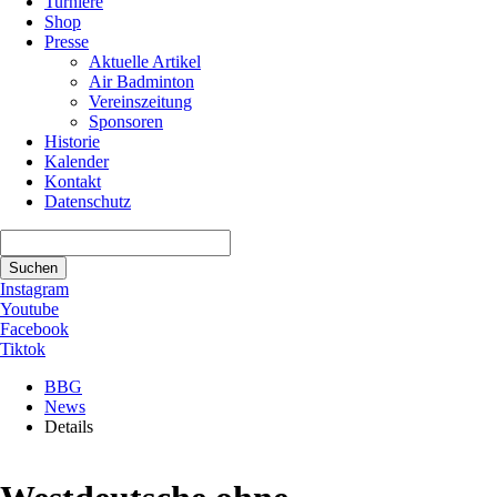
Turniere
Shop
Presse
Aktuelle Artikel
Air Badminton
Vereinszeitung
Sponsoren
Historie
Kalender
Kontakt
Datenschutz
Suchbegriffe
Suchen
Instagram
Youtube
Facebook
Tiktok
BBG
News
Details