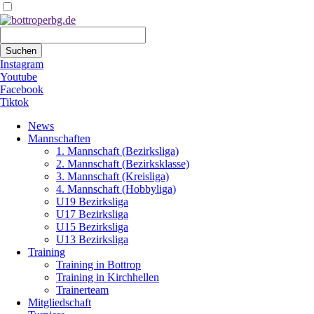
Suchbegriffe
Suchen
Instagram
Youtube
Facebook
Tiktok
Navigation
News
überspringen
Mannschaften
1. Mannschaft (Bezirksliga)
2. Mannschaft (Bezirksklasse)
3. Mannschaft (Kreisliga)
4. Mannschaft (Hobbyliga)
U19 Bezirksliga
U17 Bezirksliga
U15 Bezirksliga
U13 Bezirksliga
Training
Training in Bottrop
Training in Kirchhellen
Trainerteam
Mitgliedschaft