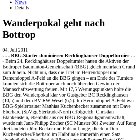
News
Details
Wanderpokal geht nach
Bottrop
04. Juli 2011
- - - BBG-Starter dominieren Recklinghäuser Doppelturnier - -
-
Beim 24. Recklinghäuser Doppelturnier hatten die Aktiven der
Bottroper Badminton-Gemeinschaft (BBG) gleich mehrfach Grund
zum Jubeln. Nicht nur, dass die Titel im Herrendoppel und
Damendoppel A-Feld an die BBG gingen – am Ende des Turniers
konnten sich die Bottroper auch noch über den Gewinn der
Mannschaftswertung freuen. Mit 17,5 Wertungspunkten holte die
BBG den Wanderpokal klar vor Gastgeber BC Recklinghausen
(10,5) und dem BV RW Wesel (6,5). Im Herrendoppel A-Feld war
BBG-Spielertrainer Matthias Kuchenbecker zusammen mit Dave
Eberhard (SpVgg Sterkrade-Nord) erfolgreich. Christian
Blankenstein, ebenfalls aus der BBG-Regionalligamannschaft,
wurde mit Jann-Philipp Zocher (SC Münster 08) Zweiter. Auf Rang
drei landeten Jörn Becker und Fabian Lange, die dem Duo
Kuchenbecker/Eberhard im Halbfinale immerhin einen Satz
abgeknöpft hatten. Patrick Bürger kam mit Partner Bartel (SC