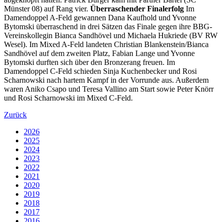
Münster 08) auf Rang vier.
Überraschender Finalerfolg
Im
Damendoppel A-Feld gewannen Dana Kaufhold und Yvonne
Bytomski überraschend in drei Sätzen das Finale gegen ihre BBG-
Vereinskollegin Bianca Sandhövel und Michaela Hukriede (BV RW
Wesel). Im Mixed A-Feld landeten Christian Blankenstein/Bianca
Sandhövel auf dem zweiten Platz, Fabian Lange und Yvonne
Bytomski durften sich über den Bronzerang freuen. Im
Damendoppel C-Feld schieden Sinja Kuchenbecker und Rosi
Scharnowski nach hartem Kampf in der Vorrunde aus. Außerdem
waren Aniko Csapo und Teresa Vallino am Start sowie Peter Knörr
und Rosi Scharnowski im Mixed C-Feld.
Zurück
2026
2025
2024
2023
2022
2021
2020
2019
2018
2017
2016