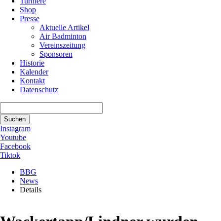
Turniere
Shop
Presse
Aktuelle Artikel
Air Badminton
Vereinszeitung
Sponsoren
Historie
Kalender
Kontakt
Datenschutz
Suchbegriffe
Suchen
Instagram
Youtube
Facebook
Tiktok
BBG
News
Details