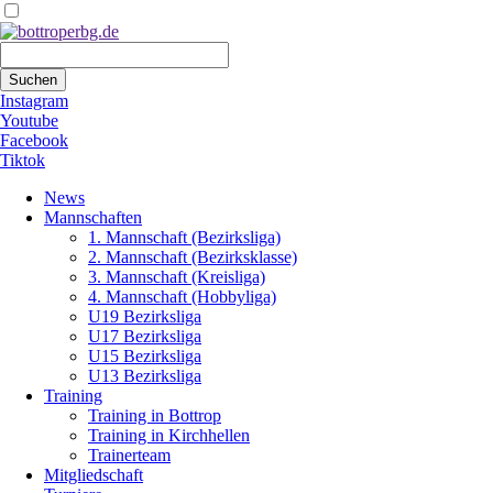
Suchbegriffe
Suchen
Instagram
Youtube
Facebook
Tiktok
Navigation
News
überspringen
Mannschaften
1. Mannschaft (Bezirksliga)
2. Mannschaft (Bezirksklasse)
3. Mannschaft (Kreisliga)
4. Mannschaft (Hobbyliga)
U19 Bezirksliga
U17 Bezirksliga
U15 Bezirksliga
U13 Bezirksliga
Training
Training in Bottrop
Training in Kirchhellen
Trainerteam
Mitgliedschaft