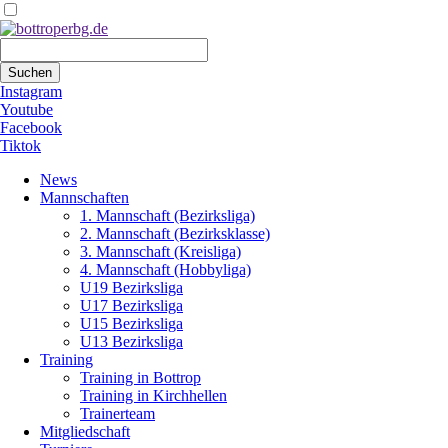
Suchbegriffe
Suchen
Instagram
Youtube
Facebook
Tiktok
Navigation
News
überspringen
Mannschaften
1. Mannschaft (Bezirksliga)
2. Mannschaft (Bezirksklasse)
3. Mannschaft (Kreisliga)
4. Mannschaft (Hobbyliga)
U19 Bezirksliga
U17 Bezirksliga
U15 Bezirksliga
U13 Bezirksliga
Training
Training in Bottrop
Training in Kirchhellen
Trainerteam
Mitgliedschaft