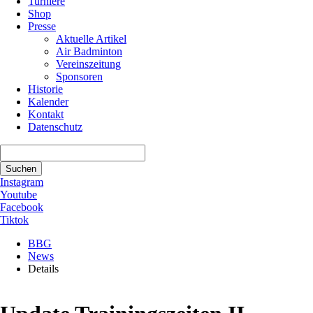
Turniere
Shop
Presse
Aktuelle Artikel
Air Badminton
Vereinszeitung
Sponsoren
Historie
Kalender
Kontakt
Datenschutz
Suchbegriffe
Suchen
Instagram
Youtube
Facebook
Tiktok
BBG
News
Details