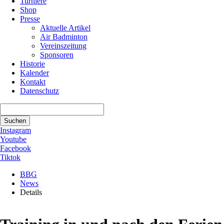
Turniere
Shop
Presse
Aktuelle Artikel
Air Badminton
Vereinszeitung
Sponsoren
Historie
Kalender
Kontakt
Datenschutz
Suchbegriffe
Suchen
Instagram
Youtube
Facebook
Tiktok
BBG
News
Details