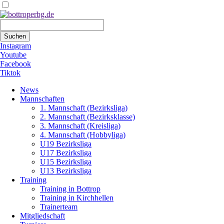
Suchbegriffe
Suchen
Instagram
Youtube
Facebook
Tiktok
Navigation
News
überspringen
Mannschaften
1. Mannschaft (Bezirksliga)
2. Mannschaft (Bezirksklasse)
3. Mannschaft (Kreisliga)
4. Mannschaft (Hobbyliga)
U19 Bezirksliga
U17 Bezirksliga
U15 Bezirksliga
U13 Bezirksliga
Training
Training in Bottrop
Training in Kirchhellen
Trainerteam
Mitgliedschaft