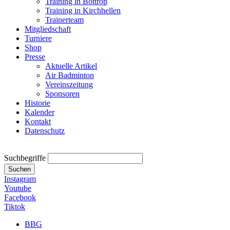
Training in Bottrop
Training in Kirchhellen
Trainerteam
Mitgliedschaft
Turniere
Shop
Presse
Aktuelle Artikel
Air Badminton
Vereinszeitung
Sponsoren
Historie
Kalender
Kontakt
Datenschutz
Suchbegriffe
Suchen
Instagram
Youtube
Facebook
Tiktok
BBG