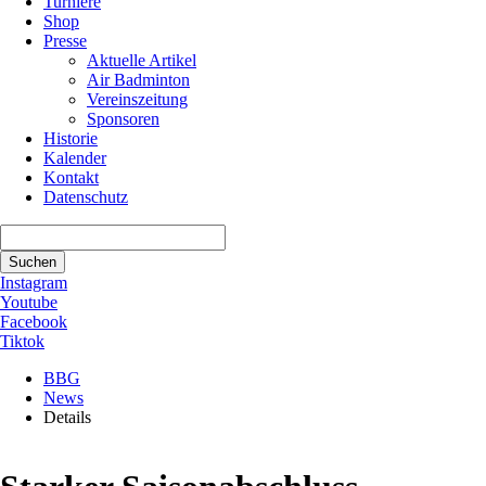
Turniere
Shop
Presse
Aktuelle Artikel
Air Badminton
Vereinszeitung
Sponsoren
Historie
Kalender
Kontakt
Datenschutz
Suchbegriffe
Suchen
Instagram
Youtube
Facebook
Tiktok
BBG
News
Details