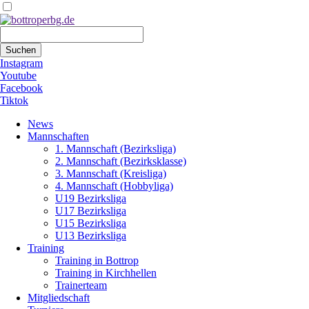
Suchbegriffe
Suchen
Instagram
Youtube
Facebook
Tiktok
Navigation
News
überspringen
Mannschaften
1. Mannschaft (Bezirksliga)
2. Mannschaft (Bezirksklasse)
3. Mannschaft (Kreisliga)
4. Mannschaft (Hobbyliga)
U19 Bezirksliga
U17 Bezirksliga
U15 Bezirksliga
U13 Bezirksliga
Training
Training in Bottrop
Training in Kirchhellen
Trainerteam
Mitgliedschaft