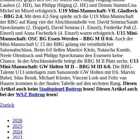
Lauben (2. HD), Jan Philipp Hüging (2. HE) und Dennis Stamm/Lisa
Michel im Mixed erfolgreich.
U19 Mini-Mannschaft: VfL Gladbeck
– BBG 2:4.
Mit dem 4:2-Sieg spielte sich die U19 Mini-Mannschaft
der BBG auf Rang vier der Abschlusstabelle vor. David Semrau/Sarah
Sporckmann (2. Doppel), David Semrau (1. Einzel), Frederike Paß (2.
Einzel) und Anna Fischedick (4. Einzel) waren erfolgreich.
U15 Mini-
Mannschaft: OSC BG Essen-Werden – BBG M II 0:6.
Auch der
Mini-Mannschaft U 15 der BBG gelang ein versöhnlicher
Saisonabschluss. Beim 6:0 ließen Maurice Klein, Natascha Kunde,
Neele Olenitzack und Philipp Sporckmann den Essenern keine
Chance. In der Abschlusstabelle belegt die BBG M II Platz sechs.
U13
Mini-Mannschaft: GW Holten M II – BBG M III 6:0.
Die BBG-
Talente U13 unterlagen zum Saisonende GW Holten mit 0:6. Marvin
Babel, Silas Bendt, Michael Kloster, Vincent Lork und Felix van
Haaren kommen in der finalen Tabelle auf den sechsten Rang.
Diesen
Artikel auch beim
Stadtspiegel Bottrop
lesen!
Diesen Artikel auch
bei der
WAZ Bottrop
lesen!
Zurück
2026
2025
2024
2023