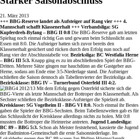
Starker Saisonabschluss
21. März 2013
+++ BBG-Reserve landet als Aufsteiger auf Rang vier +++ 4.
Mannschaft schafft Klassenerhalt +++
Verbandsliga: SG
Kupferdreh-Byfang – BBG II 0:8
Die BBG-Reserve gab am letzten
Spieltag noch einmal richtig Gas und gewann beim Schlusslicht aus
Essen mit 8:0. Die Aufsteiger hatten sich zuvor bereits den
Klassenerhalt gesichert und rücken durch den Erfolg nun noch auf
Rang vier der Abschlusstabelle vor.
Bezirksliga: BC Westfalia Herne
– BBG III 5:3.
Knapp ging es zu im abschließenden Spiel der BBG-
Dritten. Mehrere Sätze gingen nur hauchdünn an die Gastgeber aus
Herne, sodass am Ende eine 3:5-Niederlage stand. Die Aufsteiger
schließen die Saison dennoch als Tabellenvierter der Bezirksliga ab.
Bezirksklasse: BBG IV – Turnerbund Osterfeld III 4:2.
Mit dem Erfolg gegen Osterfeld sicherte sich die
BBG-Vierte als letzte Mannschaft der Bottroper den Klassenerhalt. Als
Sechster schließen die Bezirksklasse-Aufsteiger die Spielzeit ab.
Kreisklasse: SG Vogelheim II - BBG VI 8:0.
Noch einmal ihr Bestes
gaben die Spieler der BBG-Sechsten. Beim Tabellenzweiten gab es für
das Schlusslicht der Kreisklasse allerdings nichts zu holen. Mit 0:8
mussten die Bottroper die Heimreise antreten.
Jugend Landesliga:
BC 89 – BBG 5:3.
Schon als Meister feststehend, kassierte die Jugend
der Badminton-Gemeinschaft die erste Saisonniederlage. Im
Lokalderby gegen den BC 89 waren Jan Philipp Hüging/Jannik