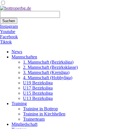
Suchbegriffe
Suchen
Instagram
Youtube
Facebook
Tiktok
Navigation
News
überspringen
Mannschaften
1. Mannschaft (Bezirksliga)
2. Mannschaft (Bezirksklasse)
3. Mannschaft (Kreisliga)
4. Mannschaft (Hobbyliga)
U19 Bezirksliga
U17 Bezirksliga
U15 Bezirksliga
U13 Bezirksliga
Training
Training in Bottrop
Training in Kirchhellen
Trainerteam
Mitgliedschaft