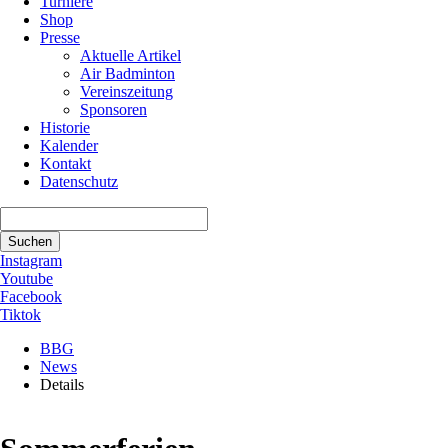
Turniere
Shop
Presse
Aktuelle Artikel
Air Badminton
Vereinszeitung
Sponsoren
Historie
Kalender
Kontakt
Datenschutz
Suchbegriffe
Suchen
Instagram
Youtube
Facebook
Tiktok
BBG
News
Details