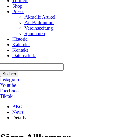
Turniere
Shop
Presse
Aktuelle Artikel
Air Badminton
Vereinszeitung
Sponsoren
Historie
Kalender
Kontakt
Datenschutz
Suchbegriffe
Suchen
Instagram
Youtube
Facebook
Tiktok
BBG
News
Details