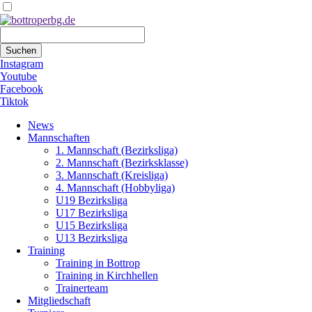
Suchbegriffe
Suchen
Instagram
Youtube
Facebook
Tiktok
Navigation
News
überspringen
Mannschaften
1. Mannschaft (Bezirksliga)
2. Mannschaft (Bezirksklasse)
3. Mannschaft (Kreisliga)
4. Mannschaft (Hobbyliga)
U19 Bezirksliga
U17 Bezirksliga
U15 Bezirksliga
U13 Bezirksliga
Training
Training in Bottrop
Training in Kirchhellen
Trainerteam
Mitgliedschaft