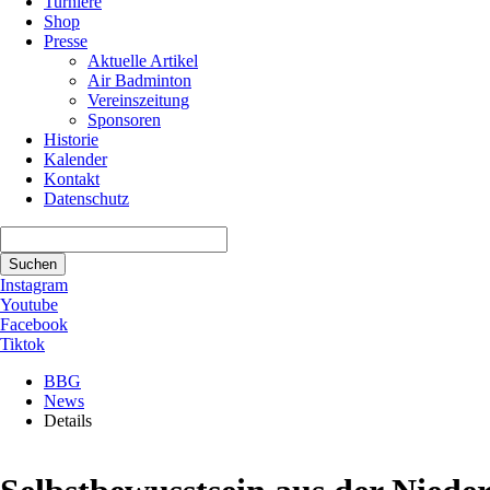
Turniere
Shop
Presse
Aktuelle Artikel
Air Badminton
Vereinszeitung
Sponsoren
Historie
Kalender
Kontakt
Datenschutz
Suchbegriffe
Suchen
Instagram
Youtube
Facebook
Tiktok
BBG
News
Details