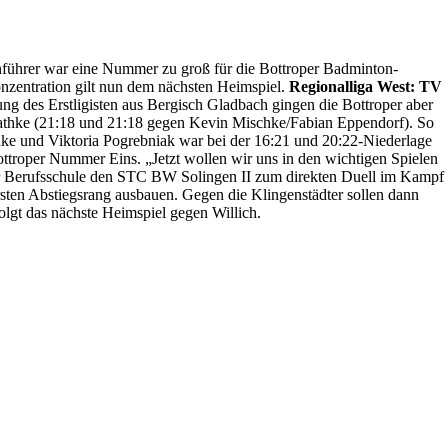
führer war eine Nummer zu groß für die Bottroper Badminton-
onzentration gilt nun dem nächsten Heimspiel.
Regionalliga West: TV
g des Erstligisten aus Bergisch Gladbach gingen die Bottroper aber
 Rathke (21:18 und 21:18 gegen Kevin Mischke/Fabian Eppendorf). So
e und Viktoria Pogrebniak war bei der 16:21 und 20:22-Niederlage
ttroper Nummer Eins. „Jetzt wollen wir uns in den wichtigen Spielen
er Berufsschule den STC BW Solingen II zum direkten Duell im Kampf
ten Abstiegsrang ausbauen. Gegen die Klingenstädter sollen dann
lgt das nächste Heimspiel gegen Willich.