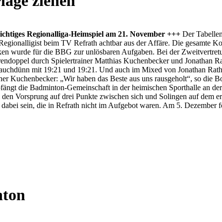
lage ziehen
ichtiges Regionalliga-Heimspiel am 21. November +++
Der Tabellen
Regionalligist beim TV Refrath achtbar aus der Affäre. Die gesamte K
n wurde für die BBG zur unlösbaren Aufgaben. Bei der Zweitvertretun
Herrendoppel durch Spielertrainer Matthias Kuchenbecker und Jonathan
auchdünn mit 19:21 und 19:21. Und auch im Mixed von Jonathan Rathk
ner Kuchenbecker: „Wir haben das Beste aus uns rausgeholt“, so die Bo
fängt die Badminton-Gemeinschaft in der heimischen Sporthalle an d
en Vorsprung auf drei Punkte zwischen sich und Solingen auf dem ers
dabei sein, die in Refrath nicht im Aufgebot waren. Am 5. Dezember fo
nton