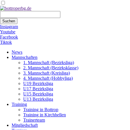
Suchbegriffe
Suchen
Instagram
Youtube
Facebook
Tiktok
Navigation
News
überspringen
Mannschaften
1. Mannschaft (Bezirksliga)
2. Mannschaft (Bezirksklasse)
3. Mannschaft (Kreisliga)
4. Mannschaft (Hobbyliga)
U19 Bezirksliga
U17 Bezirksliga
U15 Bezirksliga
U13 Bezirksliga
Training
Training in Bottrop
Training in Kirchhellen
Trainerteam
Mitgliedschaft