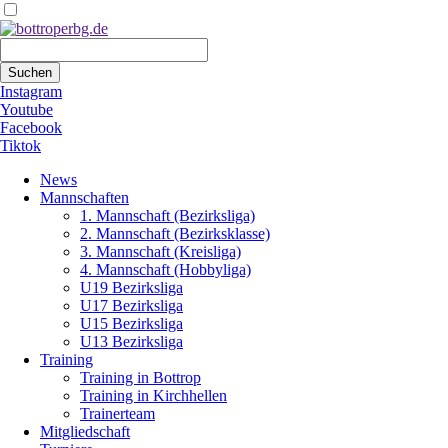
Suchbegriffe
Suchen
Instagram
Youtube
Facebook
Tiktok
Navigation
News
überspringen
Mannschaften
1. Mannschaft (Bezirksliga)
2. Mannschaft (Bezirksklasse)
3. Mannschaft (Kreisliga)
4. Mannschaft (Hobbyliga)
U19 Bezirksliga
U17 Bezirksliga
U15 Bezirksliga
U13 Bezirksliga
Training
Training in Bottrop
Training in Kirchhellen
Trainerteam
Mitgliedschaft