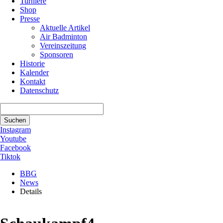
Turniere
Shop
Presse
Aktuelle Artikel
Air Badminton
Vereinszeitung
Sponsoren
Historie
Kalender
Kontakt
Datenschutz
Suchbegriffe
Suchen
Instagram
Youtube
Facebook
Tiktok
BBG
News
Details