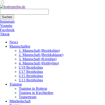
Suchbegriffe
Suchen
Instagram
Youtube
Facebook
Tiktok
Navigation
News
überspringen
Mannschaften
1. Mannschaft (Bezirksliga)
2. Mannschaft (Bezirksklasse)
3. Mannschaft (Kreisliga)
4. Mannschaft (Hobbyliga)
U19 Bezirksliga
U17 Bezirksliga
U15 Bezirksliga
U13 Bezirksliga
Training
Training in Bottrop
Training in Kirchhellen
Trainerteam
Mitgliedschaft