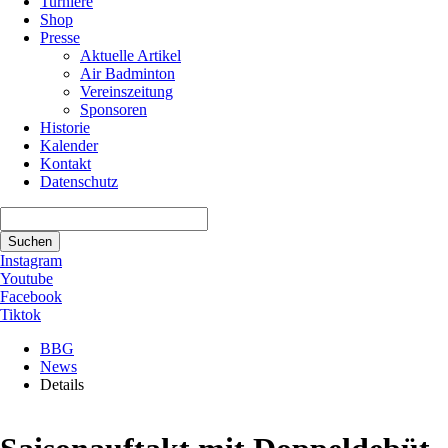
Turniere
Shop
Presse
Aktuelle Artikel
Air Badminton
Vereinszeitung
Sponsoren
Historie
Kalender
Kontakt
Datenschutz
Suchbegriffe
Suchen
Instagram
Youtube
Facebook
Tiktok
BBG
News
Details