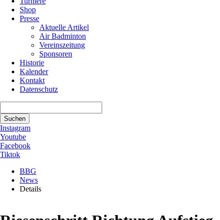
Turniere
Shop
Presse
Aktuelle Artikel
Air Badminton
Vereinszeitung
Sponsoren
Historie
Kalender
Kontakt
Datenschutz
Suchbegriffe
Suchen
Instagram
Youtube
Facebook
Tiktok
BBG
News
Details