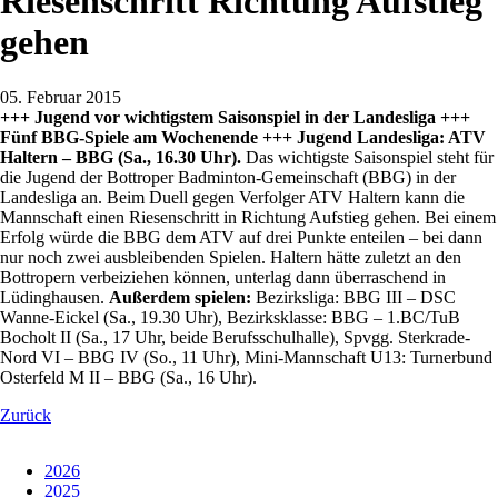
Riesenschritt Richtung Aufstieg
gehen
05. Februar 2015
+++ Jugend vor wichtigstem Saisonspiel in der Landesliga +++
Fünf BBG-Spiele am Wochenende +++
Jugend Landesliga: ATV
Haltern – BBG (Sa., 16.30 Uhr).
Das wichtigste Saisonspiel steht für
die Jugend der Bottroper Badminton-Gemeinschaft (BBG) in der
Landesliga an. Beim Duell gegen Verfolger ATV Haltern kann die
Mannschaft einen Riesenschritt in Richtung Aufstieg gehen. Bei einem
Erfolg würde die BBG dem ATV auf drei Punkte enteilen – bei dann
nur noch zwei ausbleibenden Spielen. Haltern hätte zuletzt an den
Bottropern verbeiziehen können, unterlag dann überraschend in
Lüdinghausen.
Außerdem spielen:
Bezirksliga: BBG III – DSC
Wanne-Eickel (Sa., 19.30 Uhr), Bezirksklasse: BBG – 1.BC/TuB
Bocholt II (Sa., 17 Uhr, beide Berufsschulhalle), Spvgg. Sterkrade-
Nord VI – BBG IV (So., 11 Uhr), Mini-Mannschaft U13: Turnerbund
Osterfeld M II – BBG (Sa., 16 Uhr).
Zurück
2026
2025