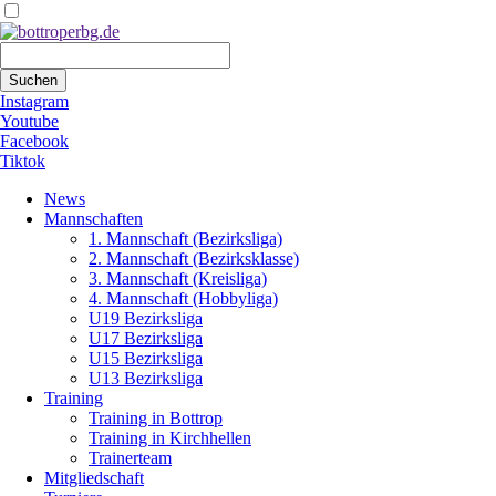
Suchbegriffe
Suchen
Instagram
Youtube
Facebook
Tiktok
Navigation
News
überspringen
Mannschaften
1. Mannschaft (Bezirksliga)
2. Mannschaft (Bezirksklasse)
3. Mannschaft (Kreisliga)
4. Mannschaft (Hobbyliga)
U19 Bezirksliga
U17 Bezirksliga
U15 Bezirksliga
U13 Bezirksliga
Training
Training in Bottrop
Training in Kirchhellen
Trainerteam
Mitgliedschaft