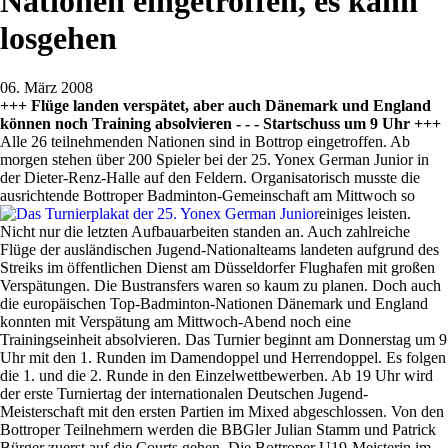
Nationen eingetroffen, es kann
losgehen
06. März 2008
+++ Flüge landen verspätet, aber auch Dänemark und England
können noch Training absolvieren - - - Startschuss um 9 Uhr +++
Alle 26 teilnehmenden Nationen sind in Bottrop eingetroffen. Ab
morgen stehen über 200 Spieler bei der 25. Yonex German Junior in
der Dieter-Renz-Halle auf den Feldern. Organisatorisch musste die
ausrichtende Bottroper Badminton-Gemeinschaft am Mittwoch so
einiges leisten.
Nicht nur die letzten Aufbauarbeiten standen an. Auch zahlreiche
Flüge der ausländischen Jugend-Nationalteams landeten aufgrund des
Streiks im öffentlichen Dienst am Düsseldorfer Flughafen mit großen
Verspätungen. Die Bustransfers waren so kaum zu planen. Doch auch
die europäischen Top-Badminton-Nationen Dänemark und England
konnten mit Verspätung am Mittwoch-Abend noch eine
Trainingseinheit absolvieren. Das Turnier beginnt am Donnerstag um 9
Uhr mit den 1. Runden im Damendoppel und Herrendoppel. Es folgen
die 1. und die 2. Runde in den Einzelwettbewerben. Ab 19 Uhr wird
der erste Turniertag der internationalen Deutschen Jugend-
Meisterschaft mit den ersten Partien im Mixed abgeschlossen. Von den
Bottroper Teilnehmern werden die BBGler Julian Stamm und Patrick
Bürger zuerst auf die Courts gehen. Die Bottroper U19-Meisterin im