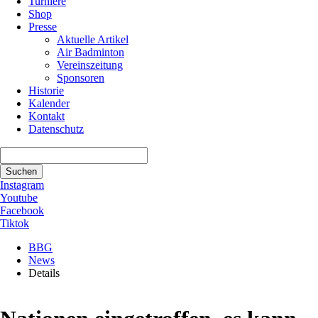
Turniere
Shop
Presse
Aktuelle Artikel
Air Badminton
Vereinszeitung
Sponsoren
Historie
Kalender
Kontakt
Datenschutz
Suchbegriffe
Suchen
Instagram
Youtube
Facebook
Tiktok
BBG
News
Details