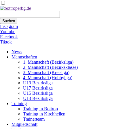
Suchbegriffe
Suchen
Instagram
Youtube
Facebook
Tiktok
Navigation
News
überspringen
Mannschaften
1. Mannschaft (Bezirksliga)
2. Mannschaft (Bezirksklasse)
3. Mannschaft (Kreisliga)
4. Mannschaft (Hobbyliga)
U19 Bezirksliga
U17 Bezirksliga
U15 Bezirksliga
U13 Bezirksliga
Training
Training in Bottrop
Training in Kirchhellen
Trainerteam
Mitgliedschaft