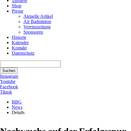
Turniere
Shop
Presse
Aktuelle Artikel
Air Badminton
Vereinszeitung
Sponsoren
Historie
Kalender
Kontakt
Datenschutz
Suchbegriffe
Suchen
Instagram
Youtube
Facebook
Tiktok
BBG
News
Details