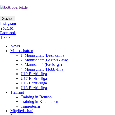
Suchbegriffe
Suchen
Instagram
Youtube
Facebook
Tiktok
Navigation
News
überspringen
Mannschaften
1. Mannschaft (Bezirksliga)
2. Mannschaft (Bezirksklasse)
3. Mannschaft (Kreisliga)
4. Mannschaft (Hobbyliga)
U19 Bezirksliga
U17 Bezirksliga
U15 Bezirksliga
U13 Bezirksliga
Training
Training in Bottrop
Training in Kirchhellen
Trainerteam
Mitgliedschaft