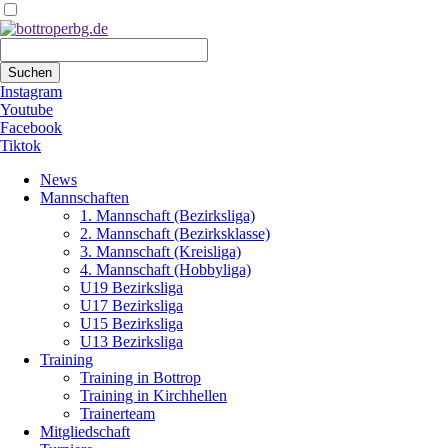
Suchbegriffe
Suchen
Instagram
Youtube
Facebook
Tiktok
Navigation
News
überspringen
Mannschaften
1. Mannschaft (Bezirksliga)
2. Mannschaft (Bezirksklasse)
3. Mannschaft (Kreisliga)
4. Mannschaft (Hobbyliga)
U19 Bezirksliga
U17 Bezirksliga
U15 Bezirksliga
U13 Bezirksliga
Training
Training in Bottrop
Training in Kirchhellen
Trainerteam
Mitgliedschaft