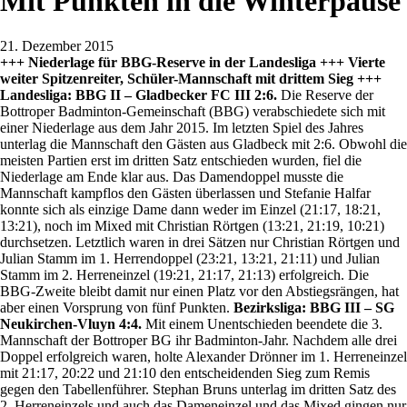
Mit Punkten in die Winterpause
21. Dezember 2015
+++ Niederlage für BBG-Reserve in der Landesliga +++ Vierte
weiter Spitzenreiter, Schüler-Mannschaft mit drittem Sieg +++
Landesliga: BBG II – Gladbecker FC III 2:6.
Die Reserve der
Bottroper Badminton-Gemeinschaft (BBG) verabschiedete sich mit
einer Niederlage aus dem Jahr 2015. Im letzten Spiel des Jahres
unterlag die Mannschaft den Gästen aus Gladbeck mit 2:6. Obwohl die
meisten Partien erst im dritten Satz entschieden wurden, fiel die
Niederlage am Ende klar aus. Das Damendoppel musste die
Mannschaft kampflos den Gästen überlassen und Stefanie Halfar
konnte sich als einzige Dame dann weder im Einzel (21:17, 18:21,
13:21), noch im Mixed mit Christian Rörtgen (13:21, 21:19, 10:21)
durchsetzen. Letztlich waren in drei Sätzen nur Christian Rörtgen und
Julian Stamm im 1. Herrendoppel (23:21, 13:21, 21:11) und Julian
Stamm im 2. Herreneinzel (19:21, 21:17, 21:13) erfolgreich. Die
BBG-Zweite bleibt damit nur einen Platz vor den Abstiegsrängen, hat
aber einen Vorsprung von fünf Punkten.
Bezirksliga: BBG III – SG
Neukirchen-Vluyn 4:4.
Mit einem Unentschieden beendete die 3.
Mannschaft der Bottroper BG ihr Badminton-Jahr. Nachdem alle drei
Doppel erfolgreich waren, holte Alexander Drönner im 1. Herreneinzel
mit 21:17, 20:22 und 21:10 den entscheidenden Sieg zum Remis
gegen den Tabellenführer. Stephan Bruns unterlag im dritten Satz des
2. Herreneinzels und auch das Dameneinzel und das Mixed gingen nur