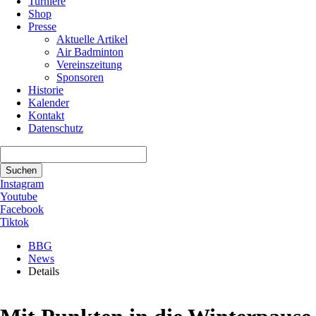
Turniere
Shop
Presse
Aktuelle Artikel
Air Badminton
Vereinszeitung
Sponsoren
Historie
Kalender
Kontakt
Datenschutz
Suchbegriffe
Suchen
Instagram
Youtube
Facebook
Tiktok
BBG
News
Details