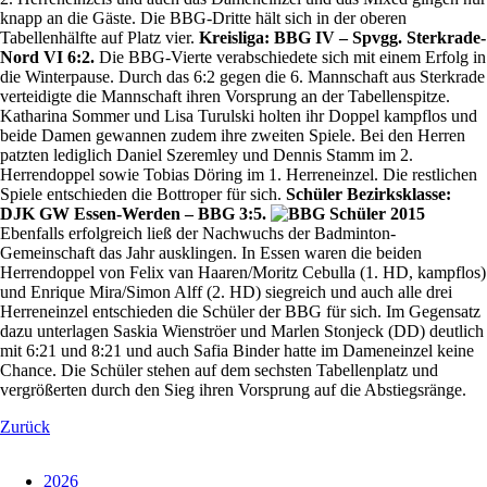
knapp an die Gäste. Die BBG-Dritte hält sich in der oberen
Tabellenhälfte auf Platz vier.
Kreisliga: BBG IV – Spvgg. Sterkrade-
Nord VI 6:2.
Die BBG-Vierte verabschiedete sich mit einem Erfolg in
die Winterpause. Durch das 6:2 gegen die 6. Mannschaft aus Sterkrade
verteidigte die Mannschaft ihren Vorsprung an der Tabellenspitze.
Katharina Sommer und Lisa Turulski holten ihr Doppel kampflos und
beide Damen gewannen zudem ihre zweiten Spiele. Bei den Herren
patzten lediglich Daniel Szeremley und Dennis Stamm im 2.
Herrendoppel sowie Tobias Döring im 1. Herreneinzel. Die restlichen
Spiele entschieden die Bottroper für sich.
Schüler Bezirksklasse:
DJK GW Essen-Werden – BBG 3:5.
Ebenfalls erfolgreich ließ der Nachwuchs der Badminton-
Gemeinschaft das Jahr ausklingen. In Essen waren die beiden
Herrendoppel von Felix van Haaren/Moritz Cebulla (1. HD, kampflos)
und Enrique Mira/Simon Alff (2. HD) siegreich und auch alle drei
Herreneinzel entschieden die Schüler der BBG für sich. Im Gegensatz
dazu unterlagen Saskia Wienströer und Marlen Stonjeck (DD) deutlich
mit 6:21 und 8:21 und auch Safia Binder hatte im Dameneinzel keine
Chance. Die Schüler stehen auf dem sechsten Tabellenplatz und
vergrößerten durch den Sieg ihren Vorsprung auf die Abstiegsränge.
Zurück
2026