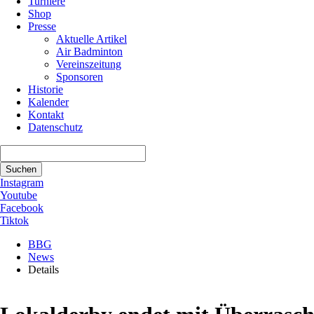
Turniere
Shop
Presse
Aktuelle Artikel
Air Badminton
Vereinszeitung
Sponsoren
Historie
Kalender
Kontakt
Datenschutz
Suchbegriffe
Suchen
Instagram
Youtube
Facebook
Tiktok
BBG
News
Details