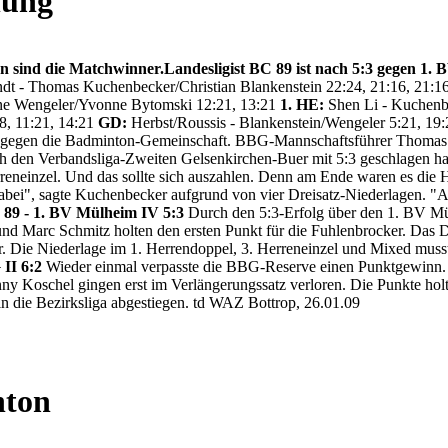
hung
n sind die Matchwinner.Landesligist BC 89 ist nach 5:3 gegen 1.
ndt - Thomas Kuchenbecker/Christian Blankenstein 22:24, 21:16, 21:1
bine Wengeler/Yvonne Bytomski 12:21, 13:21
1. HE:
Shen Li - Kuchenb
8, 11:21, 14:21
GD:
Herbst/Roussis - Blankenstein/Wengeler 5:21, 19:2
g gegen die Badminton-Gemeinschaft. BBG-Mannschaftsführer Thomas 
ch den Verbandsliga-Zweiten Gelsenkirchen-Buer mit 5:3 geschlagen hatt
rreneinzel. Und das sollte sich auszahlen. Denn am Ende waren es die 
ei", sagte Kuchenbecker aufgrund von vier Dreisatz-Niederlagen. "Abe
89 - 1. BV Mülheim IV 5:3
Durch den 5:3-Erfolg über den 1. BV Mül
und Marc Schmitz holten den ersten Punkt für die Fuhlenbrocker. Das
r. Die Niederlage im 1. Herrendoppel, 3. Herreneinzel und Mixed musste
II 6:2
Wieder einmal verpasste die BBG-Reserve einen Punktgewinn. 
nny Koschel gingen erst im Verlängerungssatz verloren. Die Punkte h
n die Bezirksliga abgestiegen. td WAZ Bottrop, 26.01.09
nton