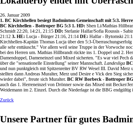
Lokalderby endet mit Überrasc
26. Januar 2009
1. BC Kirchhellen besiegt Badminton-Gemeinschaft mit 5:3. Herre
BC Kirchhellen - Bottroper BG 5:3
1. HD:
Shen Li/Mathias Hillbra
Schmidt 22:20, 14:21, 21:15
DD:
Stefanie Halfar/Sofia Roussis - Sa
21:12
3. HE:
Lucja - Bürger 21:16, 21:14
DE:
Halfar - Bytomski 21:1
Kirchhellen-Kapitän Thomas Lucja über den 5:3-Überraschungserfol
alle sehr enttäuscht." Vor allem weil seine Truppe in der Vorwoche no
bei den Herren um. Mathias Hillbrandt rückte ins 1. Doppel und 2. He
Damendoppel, Dameneinzel und Mixed sicherten. "Es war viel Pech dab
über die "sensationelle Einstellung" seiner Mannschaft.
Landesliga
BC 
und nun punktgleich mit Spitzenreiter BV RW Wesel III. David Merz 
stellten dann Andreas Muralter, Merz und Desire e Vick den Sieg siche
wieder dabei", freute sich Muralter.
BC RW Borbeck - Bottroper BG 
auch das 1. Herreneinzel von Drönner sowie das Mixed mit Becker/Je
Weidemann im 2. Einzel. Durch die Niederlage ist die BBG endgültig i
Zurück
Unsere Partner für gutes Badmi