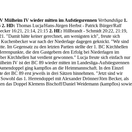
 BV Mülheim IV wieder mitten im Aufstiegsrennen
Verbandsliga
1.
6
2. HD:
Thomas Lucja/Hans-Jürgen Herbst - Patrick Bürger/Ralf
ecker 16:21, 21:14, 21:15
2. HE:
Hillbrandt - Schmidt 20:22, 21:19,
1. "Damit hätte keiner gerechnet, am wenigsten ich", freute sich
Kuchenbecker war nach der Niederlage dagegen geknickt. "Wir sind
e. Im Gegensatz zu den letzten Partien stellte der 1. BC Kirchhellen
Herrenpunkte, die den Gastgebern den Erfolg bei Niederlagen im
r Kirchhellen hat verdient gewonnen." Lucja freute sich einfach nur
heim IV ist der BC 89 wieder mitten im Landesliga-Aufstiegsrennen
 Damendoppel ging kampflos an die Heimmannschaft. In den Einzel
 der BC 89 erst jeweils in drei Sätzen hinnehmen. "Jetzt sind wir
Sowohl das 1. Herrendoppel mit Alexander Drönner/Jörn Becker, als
olten das Doppel Klemens Bischoff/Daniel Weidemann (kampflos) sowie