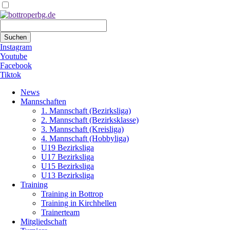
Suchbegriffe
Suchen
Instagram
Youtube
Facebook
Tiktok
Navigation
News
überspringen
Mannschaften
1. Mannschaft (Bezirksliga)
2. Mannschaft (Bezirksklasse)
3. Mannschaft (Kreisliga)
4. Mannschaft (Hobbyliga)
U19 Bezirksliga
U17 Bezirksliga
U15 Bezirksliga
U13 Bezirksliga
Training
Training in Bottrop
Training in Kirchhellen
Trainerteam
Mitgliedschaft