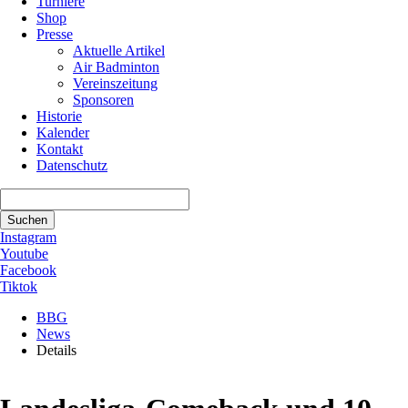
Turniere
Shop
Presse
Aktuelle Artikel
Air Badminton
Vereinszeitung
Sponsoren
Historie
Kalender
Kontakt
Datenschutz
Suchbegriffe
Suchen
Instagram
Youtube
Facebook
Tiktok
BBG
News
Details