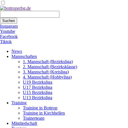
Suchbegriffe
Suchen
Instagram
Youtube
Facebook
Tiktok
Navigation
News
überspringen
Mannschaften
1. Mannschaft (Bezirksliga)
2. Mannschaft (Bezirksklasse)
3. Mannschaft (Kreisliga)
4. Mannschaft (Hobbyliga)
U19 Bezirksliga
U17 Bezirksliga
U15 Bezirksliga
U13 Bezirksliga
Training
Training in Bottrop
Training in Kirchhellen
Trainerteam
Mitgliedschaft