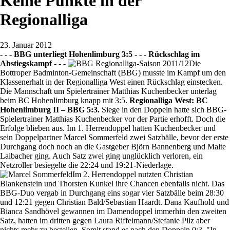
Keine Punkte in der
Regionalliga
23. Januar 2012
- - - BBG unterliegt Hohenlimburg 3:5 - - - Rückschlag im
Abstiegskampf - - -
Die
Bottroper Badminton-Gemeinschaft (BBG) musste im Kampf um den
Klassenerhalt in der Regionalliga West einen Rückschlag einstecken.
Die Mannschaft um Spielertrainer Matthias Kuchenbecker unterlag
beim BC Hohenlimburg knapp mit 3:5.
Regionalliga West: BC
Hohenlimburg II – BBG 5:3.
Siege in den Doppeln hatte sich BBG-
Spielertrainer Matthias Kuchenbecker vor der Partie erhofft. Doch die
Erfolge blieben aus. Im 1. Herrendoppel hatten Kuchenbecker und
sein Doppelpartner Marcel Sommerfeld zwei Satzbälle, bevor der erste
Durchgang doch noch an die Gastgeber Björn Bannenberg und Malte
Laibacher ging. Auch Satz zwei ging unglücklich verloren, ein
Netzroller besiegelte die 22:24 und 19:21-Niederlage.
Im 2. Herrendoppel nutzten Christian
Blankenstein und Thorsten Kunkel ihre Chancen ebenfalls nicht. Das
BBG-Duo vergab in Durchgang eins sogar vier Satzbälle beim 28:30
und 12:21 gegen Christian Bald/Sebastian Haardt. Dana Kaufhold und
Bianca Sandhövel gewannen im Damendoppel immerhin den zweiten
Satz, hatten im dritten gegen Laura Riffelmann/Stefanie Pilz aber
nichts mehr zu bestellen. Somit stand es nach den Doppeln 0:3. "In