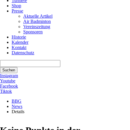
Turniere
Shop
Presse
Aktuelle Artikel
Air Badminton
Vereinszeitung
Sponsoren
Historie
Kalender
Kontakt
Datenschutz
Suchbegriffe
Suchen
Instagram
Youtube
Facebook
Tiktok
BBG
News
Details