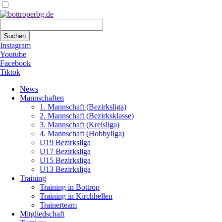
Suchbegriffe
Suchen
Instagram
Youtube
Facebook
Tiktok
Navigation
News
überspringen
Mannschaften
1. Mannschaft (Bezirksliga)
2. Mannschaft (Bezirksklasse)
3. Mannschaft (Kreisliga)
4. Mannschaft (Hobbyliga)
U19 Bezirksliga
U17 Bezirksliga
U15 Bezirksliga
U13 Bezirksliga
Training
Training in Bottrop
Training in Kirchhellen
Trainerteam
Mitgliedschaft