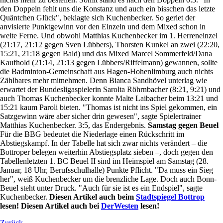
den Doppeln fehlt uns die Konstanz und auch ein bisschen das letzte
Quäntchen Glück", beklagte sich Kuchenbecker. So geriet der
anvisierte Punktgewinn vor den Einzeln und dem Mixed schon in
weite Ferne. Und obwohl Matthias Kuchenbecker im 1. Herreneinzel
(21:17, 21:12 gegen Sven Lübbers), Thorsten Kunkel an zwei (22:20,
15:21, 21:18 gegen Bald) und das Mixed Marcel Sommerfeld/Dana
Kaufhold (21:14, 21:13 gegen Lübbers/Riffelmann) gewannen, sollte
die Badminton-Gemeinschaft aus Hagen-Hohenlimburg auch nichts
Zählbares mehr mitnehmen. Denn Bianca Sandhövel unterlag wie
erwartet der Bundesligaspielerin Sarolta Röhrnbacher (8:21, 9:21) und
auch Thomas Kuchenbecker konnte Malte Laibacher beim 13:21 und
15:21 kaum Paroli bieten. "Thomas ist nicht ins Spiel gekommen, ein
Satzgewinn wäre aber sicher drin gewesen", sagte Spielertrainer
Matthias Kuchenbecker. 3:5, das Endergebnis.
Samstag gegen Beuel
Für die BBG bedeutet die Niederlage einen Rückschritt im
Abstiegskampf. In der Tabelle hat sich zwar nichts verändert – die
Bottroper belegen weiterhin Abstiegsplatz sieben –, doch gegen den
Tabellenletzten 1. BC Beuel II sind im Heimspiel am Samstag (28.
Januar, 18 Uhr, Berufsschulhalle) Punkte Pflicht. "Da muss ein Sieg
her", weiß Kuchenbecker um die brenzliche Lage. Doch auch Bonn-
Beuel steht unter Druck. "Auch für sie ist es ein Endspiel", sagte
Kuchenbecker.
Diesen Artikel auch beim
Stadtspiegel Bottrop
lesen!
Diesen Artikel auch bei
DerWesten
lesen!
Zurück