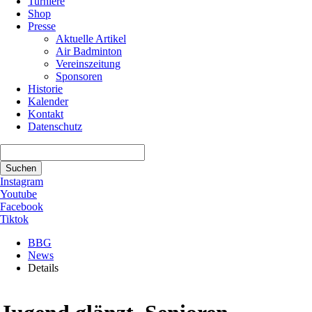
Turniere
Shop
Presse
Aktuelle Artikel
Air Badminton
Vereinszeitung
Sponsoren
Historie
Kalender
Kontakt
Datenschutz
Suchbegriffe
Suchen
Instagram
Youtube
Facebook
Tiktok
BBG
News
Details