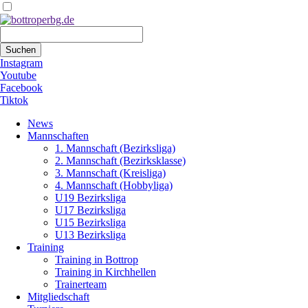
Suchbegriffe
Suchen
Instagram
Youtube
Facebook
Tiktok
Navigation
News
überspringen
Mannschaften
1. Mannschaft (Bezirksliga)
2. Mannschaft (Bezirksklasse)
3. Mannschaft (Kreisliga)
4. Mannschaft (Hobbyliga)
U19 Bezirksliga
U17 Bezirksliga
U15 Bezirksliga
U13 Bezirksliga
Training
Training in Bottrop
Training in Kirchhellen
Trainerteam
Mitgliedschaft