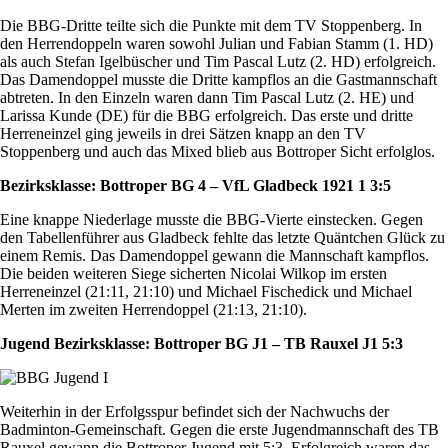
Die BBG-Dritte teilte sich die Punkte mit dem TV Stoppenberg. In
den Herrendoppeln waren sowohl Julian und Fabian Stamm (1. HD)
als auch Stefan Igelbüscher und Tim Pascal Lutz (2. HD) erfolgreich.
Das Damendoppel musste die Dritte kampflos an die Gastmannschaft
abtreten. In den Einzeln waren dann Tim Pascal Lutz (2. HE) und
Larissa Kunde (DE) für die BBG erfolgreich. Das erste und dritte
Herreneinzel ging jeweils in drei Sätzen knapp an den TV
Stoppenberg und auch das Mixed blieb aus Bottroper Sicht erfolglos.
Bezirksklasse: Bottroper BG 4 – VfL Gladbeck 1921 1 3:5
Eine knappe Niederlage musste die BBG-Vierte einstecken. Gegen
den Tabellenführer aus Gladbeck fehlte das letzte Quäntchen Glück zu
einem Remis. Das Damendoppel gewann die Mannschaft kampflos.
Die beiden weiteren Siege sicherten Nicolai Wilkop im ersten
Herreneinzel (21:11, 21:10) und Michael Fischedick und Michael
Merten im zweiten Herrendoppel (21:13, 21:10).
Jugend Bezirksklasse: Bottroper BG J1 – TB Rauxel J1 5:3
Weiterhin in der Erfolgsspur befindet sich der Nachwuchs der
Badminton-Gemeinschaft. Gegen die erste Jugendmannschaft des TB
Rauxel gewann die Bottroper Jugend mit 5:3. Erfolgreich waren das