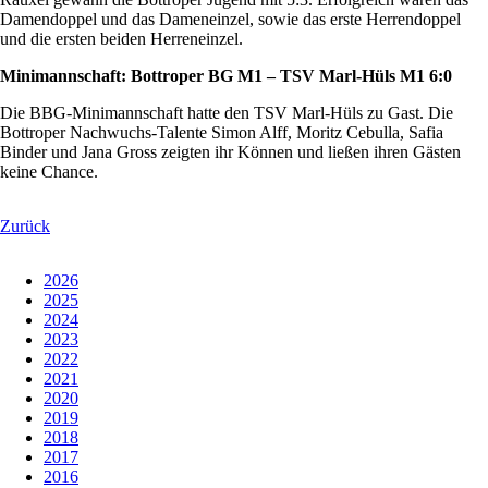
Damendoppel und das Dameneinzel, sowie das erste Herrendoppel
und die ersten beiden Herreneinzel.
Minimannschaft: Bottroper BG M1 – TSV Marl-Hüls M1 6:0
Die BBG-Minimannschaft hatte den TSV Marl-Hüls zu Gast. Die
Bottroper Nachwuchs-Talente Simon Alff, Moritz Cebulla, Safia
Binder und Jana Gross zeigten ihr Können und ließen ihren Gästen
keine Chance.
Zurück
2026
2025
2024
2023
2022
2021
2020
2019
2018
2017
2016