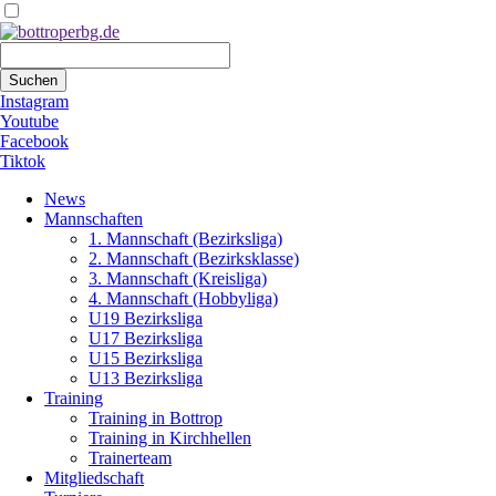
Suchbegriffe
Suchen
Instagram
Youtube
Facebook
Tiktok
Navigation
News
überspringen
Mannschaften
1. Mannschaft (Bezirksliga)
2. Mannschaft (Bezirksklasse)
3. Mannschaft (Kreisliga)
4. Mannschaft (Hobbyliga)
U19 Bezirksliga
U17 Bezirksliga
U15 Bezirksliga
U13 Bezirksliga
Training
Training in Bottrop
Training in Kirchhellen
Trainerteam
Mitgliedschaft