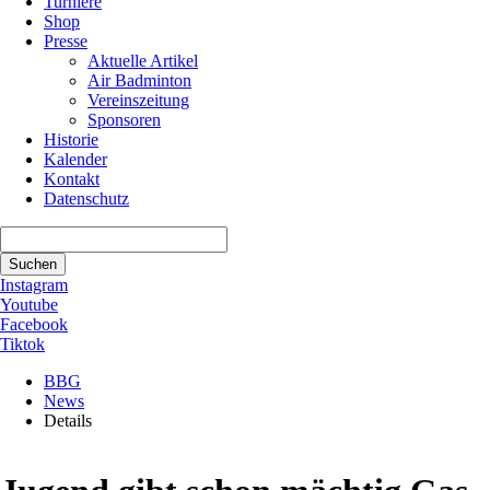
Turniere
Shop
Presse
Aktuelle Artikel
Air Badminton
Vereinszeitung
Sponsoren
Historie
Kalender
Kontakt
Datenschutz
Suchbegriffe
Suchen
Instagram
Youtube
Facebook
Tiktok
BBG
News
Details