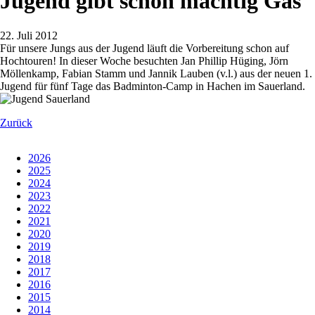
Jugend gibt schon mächtig Gas
22. Juli 2012
Für unsere Jungs aus der Jugend läuft die Vorbereitung schon auf
Hochtouren! In dieser Woche besuchten Jan Phillip Hüging, Jörn
Möllenkamp, Fabian Stamm und Jannik Lauben (v.l.) aus der neuen 1.
Jugend für fünf Tage das Badminton-Camp in Hachen im Sauerland.
Zurück
2026
2025
2024
2023
2022
2021
2020
2019
2018
2017
2016
2015
2014