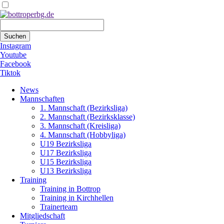
Suchbegriffe
Suchen
Instagram
Youtube
Facebook
Tiktok
Navigation
News
überspringen
Mannschaften
1. Mannschaft (Bezirksliga)
2. Mannschaft (Bezirksklasse)
3. Mannschaft (Kreisliga)
4. Mannschaft (Hobbyliga)
U19 Bezirksliga
U17 Bezirksliga
U15 Bezirksliga
U13 Bezirksliga
Training
Training in Bottrop
Training in Kirchhellen
Trainerteam
Mitgliedschaft