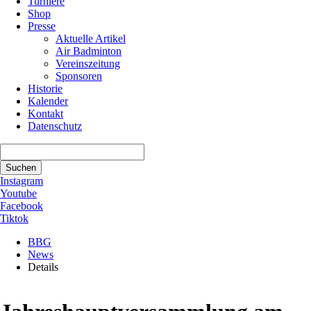
Turniere
Shop
Presse
Aktuelle Artikel
Air Badminton
Vereinszeitung
Sponsoren
Historie
Kalender
Kontakt
Datenschutz
Suchbegriffe
Suchen
Instagram
Youtube
Facebook
Tiktok
BBG
News
Details