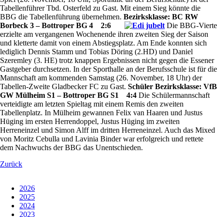
Tabellenführer Tbd. Osterfeld zu Gast. Mit einem Sieg könnte die
BBG die Tabellenführung übernehmen.
Bezirksklasse: BC RW
Borbeck 3 – Bottroper BG 4 2:6
Die BBG-Vierte
erzielte am vergangenen Wochenende ihren zweiten Sieg der Saison
und kletterte damit von einem Abstiegsplatz. Am Ende konnten sich
lediglich Dennis Stamm und Tobias Döring (2.HD) und Daniel
Szeremley (3. HE) trotz knappen Ergebnissen nicht gegen die Essener
Gastgeber durchsetzen. In der Sporthalle an der Berufsschule ist für die
Mannschaft am kommenden Samstag (26. November, 18 Uhr) der
Tabellen-Zweite Gladbecker FC zu Gast.
Schüler Bezirksklasse: VfB
GW Mülheim S1 – Bottroper BG S1 4:4
Die Schülermannschaft
verteidigte am letzten Spieltag mit einem Remis den zweiten
Tabellenplatz. In Mülheim gewannen Felix van Haaren und Justus
Hüging im ersten Herrendoppel, Justus Hüging im zweiten
Herreneinzel und Simon Alff im dritten Herreneinzel. Auch das Mixed
von Moritz Cebulla und Lavinia Binder war erfolgreich und rettete
dem Nachwuchs der BBG das Unentschieden.
Zurück
2026
2025
2024
2023