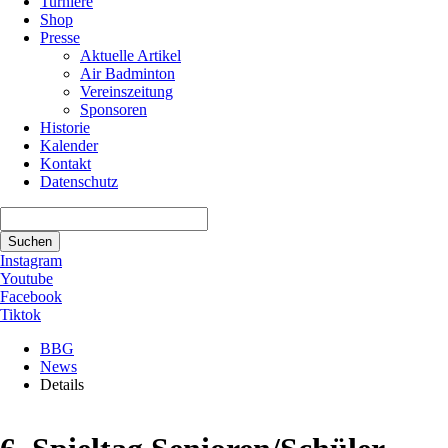
Turniere
Shop
Presse
Aktuelle Artikel
Air Badminton
Vereinszeitung
Sponsoren
Historie
Kalender
Kontakt
Datenschutz
Suchbegriffe
Suchen
Instagram
Youtube
Facebook
Tiktok
BBG
News
Details