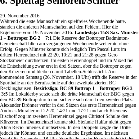
6. Spieltag Senioren/Schüler
29. November 2016
Während die erste Mannschaft ein spielfreies Wochenende hatte,
standen die anderen Mannschaften auf den Feldern. Hier die
Ergebnisse vom 19. November 2016:
Landesliga: TuS Sax. Münster
1 – Bottroper BG 2 7:1
Die Reserve der Bottroper Badminton-
Gemeinschaft blieb am vergangenen Wochenende weiterhin ohne
Erfolg. Gegen Münster konnte sich lediglich Tim Pascal Lutz im
dritten Herreneinzel mit 22:20, 10:21 und 21:28 gegen Gero
Stocksmeier durchsetzen. Im ersten Herrendoppel und im Mixed fiel
die Entscheidung zwar erst in drei Sätzen, aber die Bottroper zogen
den Kürzeren und bleiben damit Tabellen-Schlusslicht. Am
kommenden Samstag (26. November, 18 Uhr) trifft die Reserve in der
Sporthalle an der Berufsschule auf den zweitplatzierten BC
Recklinghausen.
Bezirksliga: BC 89 Bottrop 1 – Bottroper BG 3
3:5
Im Lokalderby setzte sich die dritte Mannschaft der BBG gegen
den BC 89 Bottrop durch und sicherte sich damit den zweiten Platz.
Alexander Drönner verlor in drei Sätzen das erste Herreneinzel gegen
Andreas Muralter mit 22:20, 14:21 und 17:21 und auch Klemens
Bischoff zog im zweiten Herreneinzel gegen Christof Schulte den
Kürzeren. Im Dameneinzel konnte sich Stefanie Halfar nicht gegen
Alina Recio Jimenez durchsetzen. In den Doppeln zeigte die Dritte
jedoch ihr Können und erzielte deutliche Ergebnisse. Im nächsten
Spiel (26. November, 18 Uhr, Sporthalle an der Berufsschule) ist der