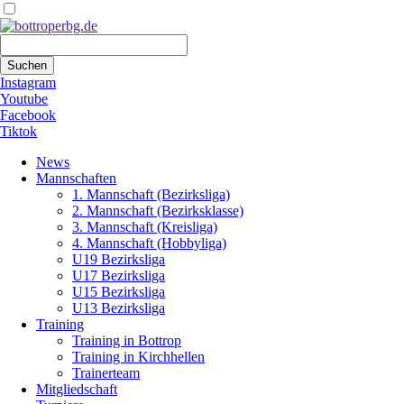
Suchbegriffe
Suchen
Instagram
Youtube
Facebook
Tiktok
Navigation
News
überspringen
Mannschaften
1. Mannschaft (Bezirksliga)
2. Mannschaft (Bezirksklasse)
3. Mannschaft (Kreisliga)
4. Mannschaft (Hobbyliga)
U19 Bezirksliga
U17 Bezirksliga
U15 Bezirksliga
U13 Bezirksliga
Training
Training in Bottrop
Training in Kirchhellen
Trainerteam
Mitgliedschaft