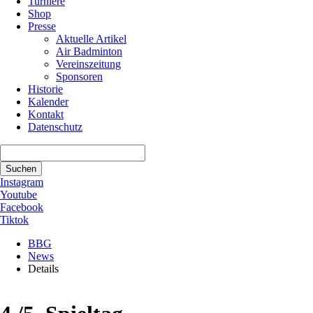
Turniere
Shop
Presse
Aktuelle Artikel
Air Badminton
Vereinszeitung
Sponsoren
Historie
Kalender
Kontakt
Datenschutz
Suchbegriffe
Suchen
Instagram
Youtube
Facebook
Tiktok
BBG
News
Details