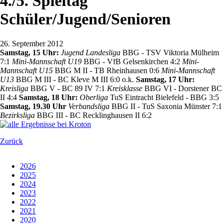
4./5. Spieltag
Schüler/Jugend/Senioren
26. September 2012
Samstag, 15 Uhr:
Jugend Landesliga
BBG - TSV Viktoria Mülheim
7:1
Mini-Mannschaft U19
BBG - VfB Gelsenkirchen 4:2
Mini-
Mannschaft U15
BBG M II - TB Rheinhausen 0:6
Mini-Mannschaft
U13
BBG M III - BC Kleve M III 6:0 o.k.
Samstag, 17 Uhr:
Kreisliga
BBG V - BC 89 IV 7:1
Kreisklasse
BBG VI - Dorstener BC
II 4:4
Samstag, 18 Uhr:
Oberliga
TuS Eintracht Bielefeld - BBG 3:5
Samstag, 19.30 Uhr
Verbandsliga
BBG II - TuS Saxonia Münster 7:1
Bezirksliga
BBG III - BC Recklinghausen II 6:2
Zurück
2026
2025
2024
2023
2022
2021
2020