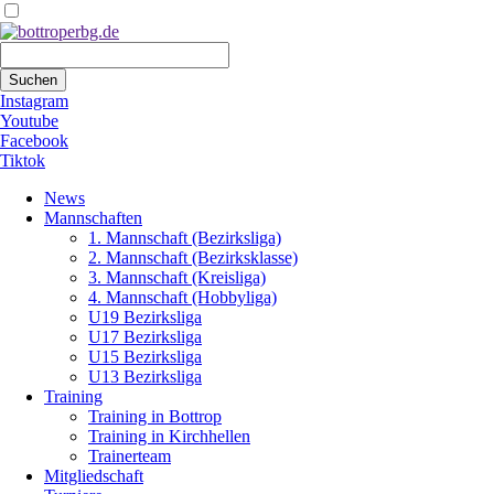
Suchbegriffe
Suchen
Instagram
Youtube
Facebook
Tiktok
Navigation
News
überspringen
Mannschaften
1. Mannschaft (Bezirksliga)
2. Mannschaft (Bezirksklasse)
3. Mannschaft (Kreisliga)
4. Mannschaft (Hobbyliga)
U19 Bezirksliga
U17 Bezirksliga
U15 Bezirksliga
U13 Bezirksliga
Training
Training in Bottrop
Training in Kirchhellen
Trainerteam
Mitgliedschaft