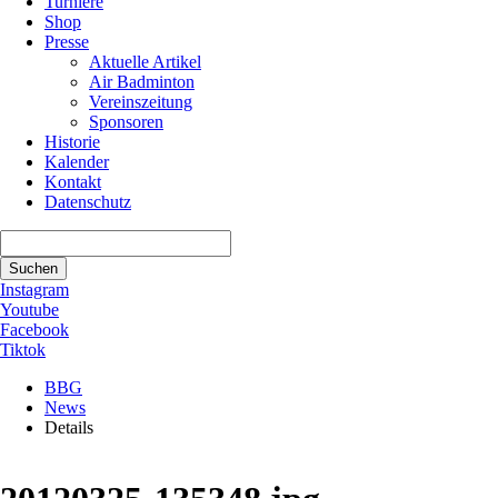
Turniere
Shop
Presse
Aktuelle Artikel
Air Badminton
Vereinszeitung
Sponsoren
Historie
Kalender
Kontakt
Datenschutz
Suchbegriffe
Suchen
Instagram
Youtube
Facebook
Tiktok
BBG
News
Details