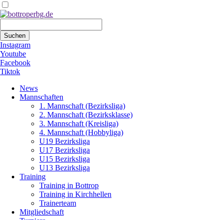
Suchbegriffe
Suchen
Instagram
Youtube
Facebook
Tiktok
Navigation
News
überspringen
Mannschaften
1. Mannschaft (Bezirksliga)
2. Mannschaft (Bezirksklasse)
3. Mannschaft (Kreisliga)
4. Mannschaft (Hobbyliga)
U19 Bezirksliga
U17 Bezirksliga
U15 Bezirksliga
U13 Bezirksliga
Training
Training in Bottrop
Training in Kirchhellen
Trainerteam
Mitgliedschaft