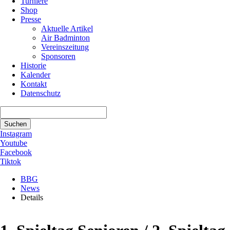
Turniere
Shop
Presse
Aktuelle Artikel
Air Badminton
Vereinszeitung
Sponsoren
Historie
Kalender
Kontakt
Datenschutz
Suchbegriffe
Suchen
Instagram
Youtube
Facebook
Tiktok
BBG
News
Details