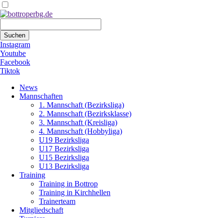
Suchbegriffe
Suchen
Instagram
Youtube
Facebook
Tiktok
Navigation
News
überspringen
Mannschaften
1. Mannschaft (Bezirksliga)
2. Mannschaft (Bezirksklasse)
3. Mannschaft (Kreisliga)
4. Mannschaft (Hobbyliga)
U19 Bezirksliga
U17 Bezirksliga
U15 Bezirksliga
U13 Bezirksliga
Training
Training in Bottrop
Training in Kirchhellen
Trainerteam
Mitgliedschaft