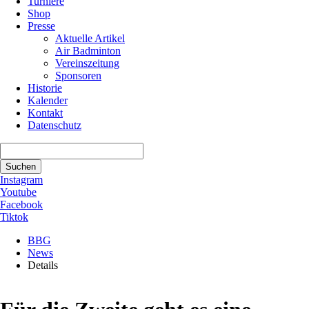
Turniere
Shop
Presse
Aktuelle Artikel
Air Badminton
Vereinszeitung
Sponsoren
Historie
Kalender
Kontakt
Datenschutz
Suchbegriffe
Suchen
Instagram
Youtube
Facebook
Tiktok
BBG
News
Details