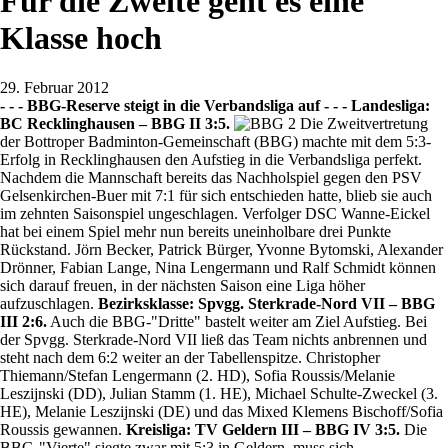
Für die Zweite geht es eine
Klasse hoch
29. Februar 2012
- - - BBG-Reserve steigt in die Verbandsliga auf - - -
Landesliga:
BC Recklinghausen – BBG II 3:5.
Die Zweitvertretung
der Bottroper Badminton-Gemeinschaft (BBG) machte mit dem 5:3-
Erfolg in Recklinghausen den Aufstieg in die Verbandsliga perfekt.
Nachdem die Mannschaft bereits das Nachholspiel gegen den PSV
Gelsenkirchen-Buer mit 7:1 für sich entschieden hatte, blieb sie auch
im zehnten Saisonspiel ungeschlagen. Verfolger DSC Wanne-Eickel
hat bei einem Spiel mehr nun bereits uneinholbare drei Punkte
Rückstand. Jörn Becker, Patrick Bürger, Yvonne Bytomski, Alexander
Drönner, Fabian Lange, Nina Lengermann und Ralf Schmidt können
sich darauf freuen, in der nächsten Saison eine Liga höher
aufzuschlagen.
Bezirksklasse: Spvgg. Sterkrade-Nord VII – BBG
III 2:6.
Auch die BBG-"Dritte" bastelt weiter am Ziel Aufstieg. Bei
der Spvgg. Sterkrade-Nord VII ließ das Team nichts anbrennen und
steht nach dem 6:2 weiter an der Tabellenspitze. Christopher
Thiemann/Stefan Lengermann (2. HD), Sofia Roussis/Melanie
Leszijnski (DD), Julian Stamm (1. HE), Michael Schulte-Zweckel (3.
HE), Melanie Leszijnski (DE) und das Mixed Klemens Bischoff/Sofia
Roussis gewannen.
Kreisliga: TV Geldern III – BBG IV 3:5.
Die
BBG-"Vierte" siegte zwar mit 5:3 in Geldern, muss sich