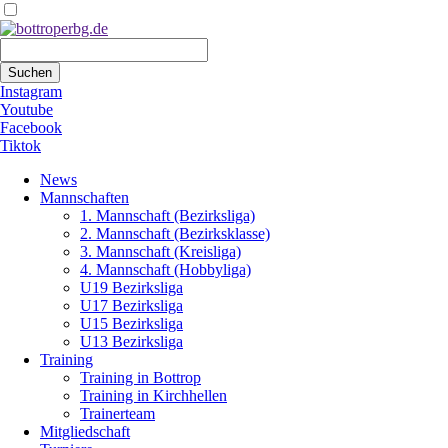
Suchbegriffe
Suchen
Instagram
Youtube
Facebook
Tiktok
Navigation
News
überspringen
Mannschaften
1. Mannschaft (Bezirksliga)
2. Mannschaft (Bezirksklasse)
3. Mannschaft (Kreisliga)
4. Mannschaft (Hobbyliga)
U19 Bezirksliga
U17 Bezirksliga
U15 Bezirksliga
U13 Bezirksliga
Training
Training in Bottrop
Training in Kirchhellen
Trainerteam
Mitgliedschaft