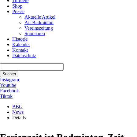
Turniere
Shop
Presse
Aktuelle Artikel
Air Badminton
Vereinszeitung
Sponsoren
Historie
Kalender
Kontakt
Datenschutz
Suchbegriffe
Suchen
Instagram
Youtube
Facebook
Tiktok
BBG
News
Details