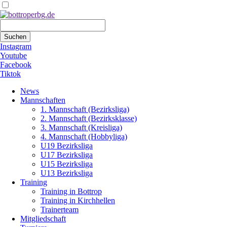
Suchbegriffe
Suchen
Instagram
Youtube
Facebook
Tiktok
Navigation
News
überspringen
Mannschaften
1. Mannschaft (Bezirksliga)
2. Mannschaft (Bezirksklasse)
3. Mannschaft (Kreisliga)
4. Mannschaft (Hobbyliga)
U19 Bezirksliga
U17 Bezirksliga
U15 Bezirksliga
U13 Bezirksliga
Training
Training in Bottrop
Training in Kirchhellen
Trainerteam
Mitgliedschaft