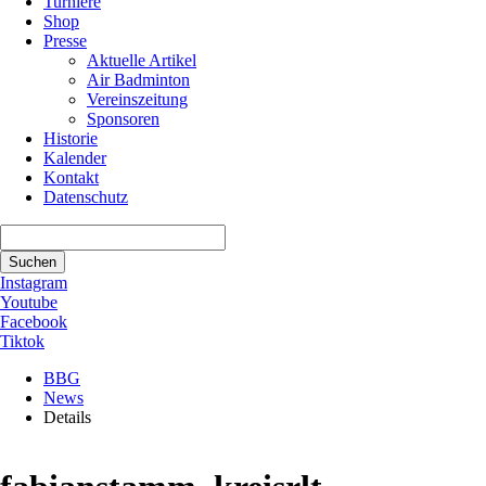
Turniere
Shop
Presse
Aktuelle Artikel
Air Badminton
Vereinszeitung
Sponsoren
Historie
Kalender
Kontakt
Datenschutz
Suchbegriffe
Suchen
Instagram
Youtube
Facebook
Tiktok
BBG
News
Details