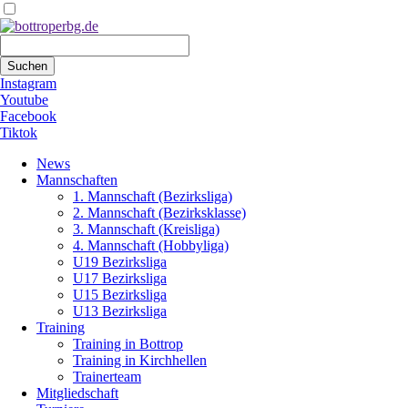
Suchbegriffe
Suchen
Instagram
Youtube
Facebook
Tiktok
Navigation
News
überspringen
Mannschaften
1. Mannschaft (Bezirksliga)
2. Mannschaft (Bezirksklasse)
3. Mannschaft (Kreisliga)
4. Mannschaft (Hobbyliga)
U19 Bezirksliga
U17 Bezirksliga
U15 Bezirksliga
U13 Bezirksliga
Training
Training in Bottrop
Training in Kirchhellen
Trainerteam
Mitgliedschaft