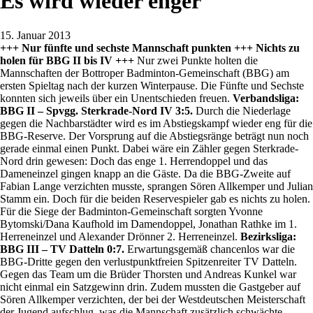
Es wird wieder enger
15. Januar 2013
+++ Nur fünfte und sechste Mannschaft punkten +++ Nichts zu
holen für BBG II bis IV +++
Nur zwei Punkte holten die
Mannschaften der Bottroper Badminton-Gemeinschaft (BBG) am
ersten Spieltag nach der kurzen Winterpause. Die Fünfte und Sechste
konnten sich jeweils über ein Unentschieden freuen.
Verbandsliga:
BBG II – Spvgg. Sterkrade-Nord IV 3:5.
Durch die Niederlage
gegen die Nachbarstädter wird es im Abstiegskampf wieder eng für die
BBG-Reserve. Der Vorsprung auf die Abstiegsränge beträgt nun noch
gerade einmal einen Punkt. Dabei wäre ein Zähler gegen Sterkrade-
Nord drin gewesen: Doch das enge 1. Herrendoppel und das
Dameneinzel gingen knapp an die Gäste. Da die BBG-Zweite auf
Fabian Lange verzichten musste, sprangen Sören Allkemper und Julian
Stamm ein. Doch für die beiden Reservespieler gab es nichts zu holen.
Für die Siege der Badminton-Gemeinschaft sorgten Yvonne
Bytomski/Dana Kaufhold im Damendoppel, Jonathan Rathke im 1.
Herreneinzel und Alexander Drönner 2. Herreneinzel.
Bezirksliga:
BBG III – TV Datteln 0:7.
Erwartungsgemäß chancenlos war die
BBG-Dritte gegen den verlustpunktfreien Spitzenreiter TV Datteln.
Gegen das Team um die Brüder Thorsten und Andreas Kunkel war
nicht einmal ein Satzgewinn drin. Zudem mussten die Gastgeber auf
Sören Allkemper verzichten, der bei der Westdeutschen Meisterschaft
der Jugend aufschlug, was die Mannschaft zusätzlich schwächte.