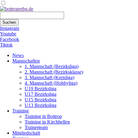
Suchbegriffe
Suchen
Instagram
Youtube
Facebook
Tiktok
Navigation
News
überspringen
Mannschaften
1. Mannschaft (Bezirksliga)
2. Mannschaft (Bezirksklasse)
3. Mannschaft (Kreisliga)
4. Mannschaft (Hobbyliga)
U19 Bezirksliga
U17 Bezirksliga
U15 Bezirksliga
U13 Bezirksliga
Training
Training in Bottrop
Training in Kirchhellen
Trainerteam
Mitgliedschaft