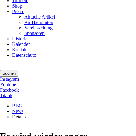
Turniere
Shop
Presse
Aktuelle Artikel
Air Badminton
Vereinszeitung
Sponsoren
Historie
Kalender
Kontakt
Datenschutz
Suchbegriffe
Suchen
Instagram
Youtube
Facebook
Tiktok
BBG
News
Details