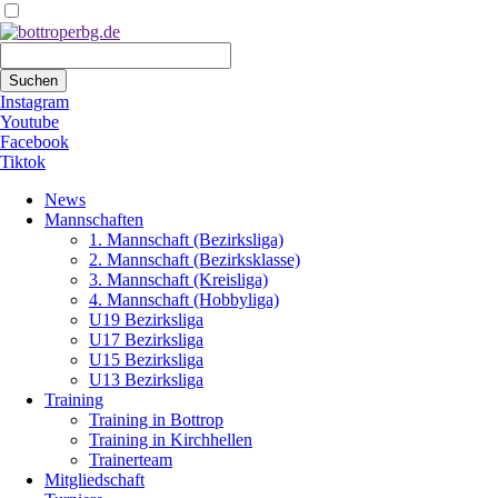
Suchbegriffe
Suchen
Instagram
Youtube
Facebook
Tiktok
Navigation
News
überspringen
Mannschaften
1. Mannschaft (Bezirksliga)
2. Mannschaft (Bezirksklasse)
3. Mannschaft (Kreisliga)
4. Mannschaft (Hobbyliga)
U19 Bezirksliga
U17 Bezirksliga
U15 Bezirksliga
U13 Bezirksliga
Training
Training in Bottrop
Training in Kirchhellen
Trainerteam
Mitgliedschaft