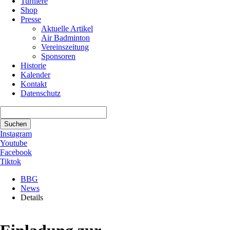
Turniere
Shop
Presse
Aktuelle Artikel
Air Badminton
Vereinszeitung
Sponsoren
Historie
Kalender
Kontakt
Datenschutz
Suchbegriffe
Suchen
Instagram
Youtube
Facebook
Tiktok
BBG
News
Details