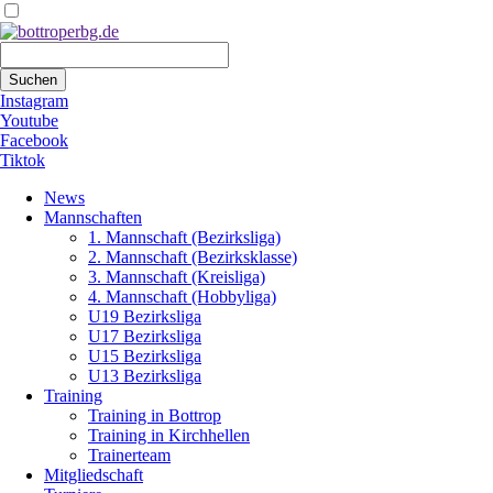
Suchbegriffe
Suchen
Instagram
Youtube
Facebook
Tiktok
Navigation
News
überspringen
Mannschaften
1. Mannschaft (Bezirksliga)
2. Mannschaft (Bezirksklasse)
3. Mannschaft (Kreisliga)
4. Mannschaft (Hobbyliga)
U19 Bezirksliga
U17 Bezirksliga
U15 Bezirksliga
U13 Bezirksliga
Training
Training in Bottrop
Training in Kirchhellen
Trainerteam
Mitgliedschaft