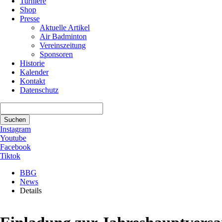
Turniere
Shop
Presse
Aktuelle Artikel
Air Badminton
Vereinszeitung
Sponsoren
Historie
Kalender
Kontakt
Datenschutz
Suchbegriffe
Suchen
Instagram
Youtube
Facebook
Tiktok
BBG
News
Details