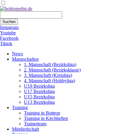
Suchbegriffe
Suchen
Instagram
Youtube
Facebook
Tiktok
Navigation
News
überspringen
Mannschaften
1. Mannschaft (Bezirksliga)
2. Mannschaft (Bezirksklasse)
3. Mannschaft (Kreisliga)
4. Mannschaft (Hobbyliga)
U19 Bezirksliga
U17 Bezirksliga
U15 Bezirksliga
U13 Bezirksliga
Training
Training in Bottrop
Training in Kirchhellen
Trainerteam
Mitgliedschaft