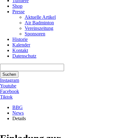
Turniere
Shop
Presse
Aktuelle Artikel
Air Badminton
Vereinszeitung
Sponsoren
Historie
Kalender
Kontakt
Datenschutz
Suchbegriffe
Suchen
Instagram
Youtube
Facebook
Tiktok
BBG
News
Details