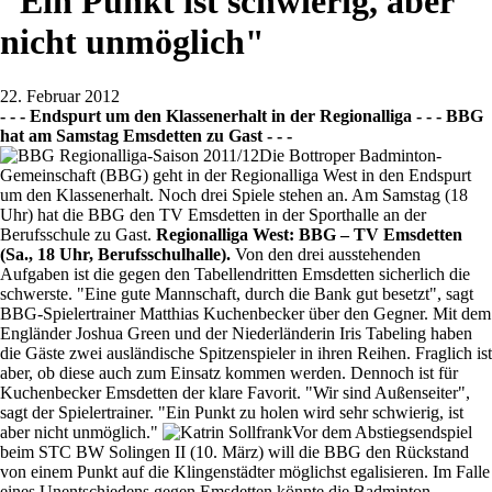
"Ein Punkt ist schwierig, aber
nicht unmöglich"
22. Februar 2012
- - - Endspurt um den Klassenerhalt in der Regionalliga - - - BBG
hat am Samstag Emsdetten zu Gast - - -
Die Bottroper Badminton-
Gemeinschaft (BBG) geht in der Regionalliga West in den Endspurt
um den Klassenerhalt. Noch drei Spiele stehen an. Am Samstag (18
Uhr) hat die BBG den TV Emsdetten in der Sporthalle an der
Berufsschule zu Gast.
Regionalliga West: BBG – TV Emsdetten
(Sa., 18 Uhr, Berufsschulhalle).
Von den drei ausstehenden
Aufgaben ist die gegen den Tabellendritten Emsdetten sicherlich die
schwerste. "Eine gute Mannschaft, durch die Bank gut besetzt", sagt
BBG-Spielertrainer Matthias Kuchenbecker über den Gegner. Mit dem
Engländer Joshua Green und der Niederländerin Iris Tabeling haben
die Gäste zwei ausländische Spitzenspieler in ihren Reihen. Fraglich ist
aber, ob diese auch zum Einsatz kommen werden. Dennoch ist für
Kuchenbecker Emsdetten der klare Favorit. "Wir sind Außenseiter",
sagt der Spielertrainer. "Ein Punkt zu holen wird sehr schwierig, ist
aber nicht unmöglich."
Vor dem Abstiegsendspiel
beim STC BW Solingen II (10. März) will die BBG den Rückstand
von einem Punkt auf die Klingenstädter möglichst egalisieren. Im Falle
eines Unentschiedens gegen Emsdetten könnte die Badminton-