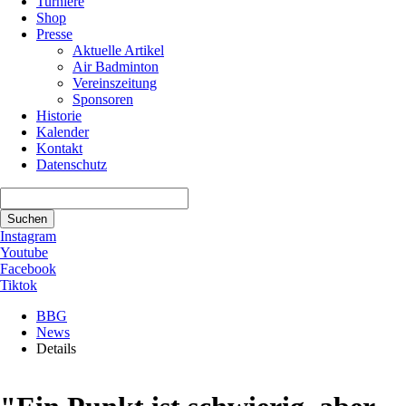
Turniere
Shop
Presse
Aktuelle Artikel
Air Badminton
Vereinszeitung
Sponsoren
Historie
Kalender
Kontakt
Datenschutz
Suchbegriffe
Suchen
Instagram
Youtube
Facebook
Tiktok
BBG
News
Details