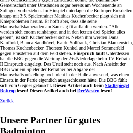
Gemeinschaft unter Umständen sogar bereits am Wochenende an
Solingen vorbeziehen. Im Hinspiel unterlagen die Bottroper Emsdetten
knapp mit 3:5. Spielertrainer Matthias Kuchenbecker plagt sich mit
Knieproblemen herum. Er hofft aber, dass alle seine
Mannschaftskameraden am Samstag fit auflaufen werden. "Alle
werden sich enorm reinhängen und in den letzten drei Spielen alles
geben", ist sich Kuchenbecker sicher. Neben ihm werden Dana
Kaufhold, Bianca Sandhövel, Katrin Sollfrank, Christian Blankenstein,
Thomas Kuchenbecker, Thorsten Kunkel und Marcel Sommerfeld
gegen Emsdetten auf dem Feld stehen.
Einspruch läuft
Unterdessen
hat die BBG gegen die Wertung der 2:6-Niederlage beim TV Refrath
II Einspruch eingelegt. Das Urteil steht noch aus. Nach Ansicht der
BBG war ein Spieler der Refrather bei Abgabe der
Mannschaftsaufstellung noch nicht in der Halle anwesend, was einen
Einsatz in der Partie eigentlich ausgeschlossen hätte. Die BBG fühlt
sich vom Gegner getäuscht.
Diesen Artikel auch beim
Stadtspiegel
Bottrop
lesen!
Diesen Artikel auch bei
DerWesten
lesen!
Zurück
Unsere Partner für gutes
Badminton