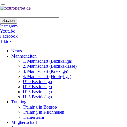
Suchbegriffe
Suchen
Instagram
Youtube
Facebook
Tiktok
Navigation
News
überspringen
Mannschaften
1. Mannschaft (Bezirksliga)
2. Mannschaft (Bezirksklasse)
3. Mannschaft (Kreisliga)
4. Mannschaft (Hobbyliga)
U19 Bezirksliga
U17 Bezirksliga
U15 Bezirksliga
U13 Bezirksliga
Training
Training in Bottrop
Training in Kirchhellen
Trainerteam
Mitgliedschaft