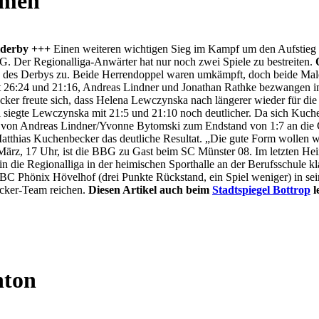
mmen
lderby +++
Einen weiteren wichtigen Sieg im Kampf um den Aufstieg
G. Der Regionalliga-Anwärter hat nur noch zwei Spiele zu bestreiten.
tien des Derbys zu. Beide Herrendoppel waren umkämpft, doch beide M
26:24 und 21:16, Andreas Lindner und Jonathan Rathke bezwangen im 2
ker freute sich, dass Helena Lewczynska nach längerer wieder für die
 siegte Lewczynska mit 21:5 und 21:10 noch deutlicher. Da sich Kuch
ed von Andreas Lindner/Yvonne Bytomski zum Endstand von 1:7 an die 
atthias Kuchenbecker das deutliche Resultat. „Die gute Form wollen w
 März, 17 Uhr, ist die BBG zu Gast beim SC Münster 08. Im letzten H
 die Regionalliga in der heimischen Sporthalle an der Berufsschule k
er BC Phönix Hövelhof (drei Punkte Rückstand, ein Spiel weniger) in
ecker-Team reichen.
Diesen Artikel auch beim
Stadtspiegel Bottrop
l
nton