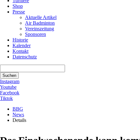
Turniere
Shop
Presse
Aktuelle Artikel
Air Badminton
Vereinszeitung
Sponsoren
Historie
Kalender
Kontakt
Datenschutz
Suchbegriffe
Suchen
Instagram
Youtube
Facebook
Tiktok
BBG
News
Details