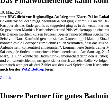
Das Finalwochenende kann ko
10. März 2015
+++ BBG dicht vor Regionalliga-Aufstieg +++ Klares 7:1 im Loka
Lokalderby bei der Spvgg. Sterkrade-Nord ging klar mit 7:1 an die BB
Knapper als das Endergebnis es suggeriert ging es in den ersten Par
So gewannen Matthias Kuchenbecker und Nils Wackertapp an eins mit 
Die Damen machten kurzen Prozess. Spielertrainer Matthias Kuchenbec
Seite von Dana Kaufhold gewann sie das Damendoppel klar, im Einzel
konnten es die Bottroper zum Schluss auch verkraften, dass das Mix
Aufgabe sehr konzentriert angegangen“, kommentierte Spielertrainer M
Saisonspiele finden an nur einem Wochenende statt: Am Samstag, 21.
März, 11 Uhr, könnte die Badminton-Gemeinschaft dann den Aufstieg in
und ein Unentschieden, um ganz sicher durch zu sein. Sollte Verfolg
aber auch weniger als drei Zähler aus den zwei Spielen dem Kuchenb
auch bei der
WAZ Bottrop
lesen!
Zurück
Unsere Partner für gutes Badmi