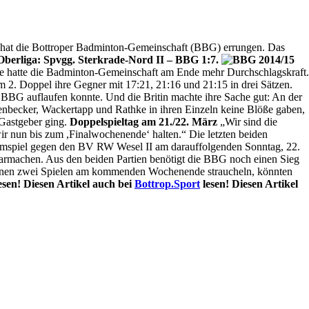
 hat die Bottroper Badminton-Gemeinschaft (BBG) errungen. Das
Oberliga: Spvgg. Sterkrade-Nord II – BBG 1:7.
ale hatte die Badminton-Gemeinschaft am Ende mehr Durchschlagskraft.
. Doppel ihre Gegner mit 17:21, 21:16 und 21:15 in drei Sätzen.
 BBG auflaufen konnte. Und die Britin machte ihre Sache gut: An der
enbecker, Wackertapp und Rathke in ihren Einzeln keine Blöße gaben,
Gastgeber ging.
Doppelspieltag am 21./22. März
„Wir sind die
ir nun bis zum ,Finalwochenende‘ halten.“ Die letzten beiden
eimspiel gegen den BV RW Wesel II am darauffolgenden Sonntag, 22.
larmachen. Aus den beiden Partien benötigt die BBG noch einen Sieg
 seinen zwei Spielen am kommenden Wochenende straucheln, könnten
esen!
Diesen Artikel auch bei
Bottrop.Sport
lesen!
Diesen Artikel