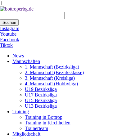
Suchbegriffe
Suchen
Instagram
Youtube
Facebook
Tiktok
Navigation
News
überspringen
Mannschaften
1. Mannschaft (Bezirksliga)
2. Mannschaft (Bezirksklasse)
3. Mannschaft (Kreisliga)
4. Mannschaft (Hobbyliga)
U19 Bezirksliga
U17 Bezirksliga
U15 Bezirksliga
U13 Bezirksliga
Training
Training in Bottrop
Training in Kirchhellen
Trainerteam
Mitgliedschaft