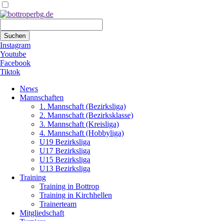
Suchbegriffe
Suchen
Instagram
Youtube
Facebook
Tiktok
Navigation
News
überspringen
Mannschaften
1. Mannschaft (Bezirksliga)
2. Mannschaft (Bezirksklasse)
3. Mannschaft (Kreisliga)
4. Mannschaft (Hobbyliga)
U19 Bezirksliga
U17 Bezirksliga
U15 Bezirksliga
U13 Bezirksliga
Training
Training in Bottrop
Training in Kirchhellen
Trainerteam
Mitgliedschaft