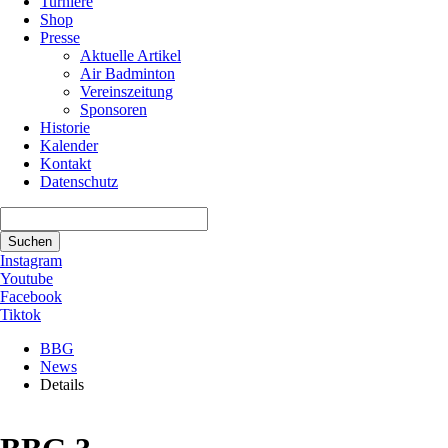
Turniere
Shop
Presse
Aktuelle Artikel
Air Badminton
Vereinszeitung
Sponsoren
Historie
Kalender
Kontakt
Datenschutz
Suchbegriffe
Suchen
Instagram
Youtube
Facebook
Tiktok
BBG
News
Details