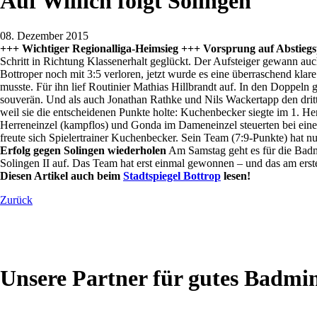
Auf Willich folgt Solingen
08. Dezember 2015
+++ Wichtiger Regionalliga-Heimsieg +++ Vorsprung auf Abstieg
Schritt in Richtung Klassenerhalt geglückt. Der Aufsteiger gewann au
Bottroper noch mit 3:5 verloren, jetzt wurde es eine überraschend kl
musste. Für ihn lief Routinier Mathias Hillbrandt auf. In den Doppe
souverän. Und als auch Jonathan Rathke und Nils Wackertapp den dritt
weil sie die entscheidenen Punkte holte: Kuchenbecker siegte im 1. H
Herreneinzel (kampflos) und Gonda im Dameneinzel steuerten bei einer
freute sich Spielertrainer Kuchenbecker. Sein Team (7:9-Punkte) hat n
Erfolg gegen Solingen wiederholen
Am Samstag geht es für die Badm
Solingen II auf. Das Team hat erst einmal gewonnen – und das am erst
Diesen Artikel auch beim
Stadtspiegel Bottrop
lesen!
Zurück
Unsere Partner für gutes Badmi