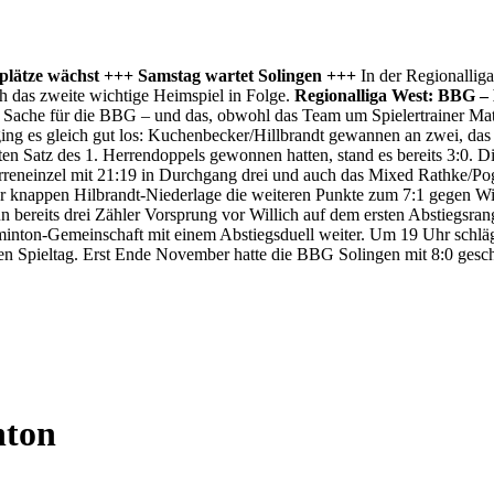
splätze wächst +++ Samstag wartet Solingen +++
In der Regionallig
ch das zweite wichtige Heimspiel in Folge.
Regionalliga West: BBG – 
are Sache für die BBG – und das, obwohl das Team um Spielertrainer Ma
ln ging es gleich gut los: Kuchenbecker/Hillbrandt gewannen an zwei,
en Satz des 1. Herrendoppels gewonnen hatten, stand es bereits 3:0. D
erreneinzel mit 21:19 in Durchgang drei und auch das Mixed Rathke/Po
 knappen Hilbrandt-Niederlage die weiteren Punkte zum 7:1 gegen Willi
un bereits drei Zähler Vorsprung vor Willich auf dem ersten Abstiegsra
inton-Gemeinschaft mit einem Abstiegsduell weiter. Um 19 Uhr schl
en Spieltag. Erst Ende November hatte die BBG Solingen mit 8:0 gesch
nton