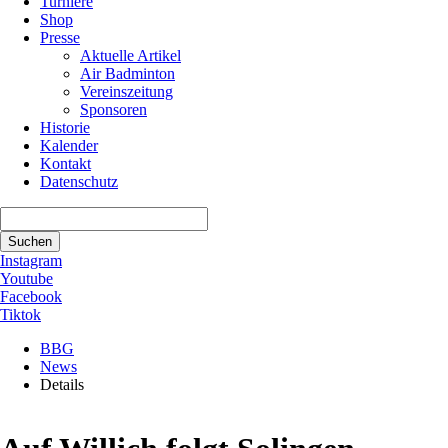
Turniere
Shop
Presse
Aktuelle Artikel
Air Badminton
Vereinszeitung
Sponsoren
Historie
Kalender
Kontakt
Datenschutz
Suchbegriffe
Suchen
Instagram
Youtube
Facebook
Tiktok
BBG
News
Details