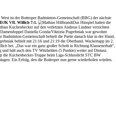
a West ist der Bottroper Badminton-Gemeinschaft (BBG) der nächste
DJK VfL Willich 7:1.
Das Hinspiel hatten die
tthias Kuchenbecker auf den verletzten Andreas Lindner verzichten
 das Damendoppel Daniella Gonda/Viktoria Pogrebniak war gewohnt
ie Badminton-Gemeinschaft behielt die Partie danach klar in der Hand,
grebniak behielt mit 21:16 und 21:19 die Oberhand. Wackertapp im 2.
ch bei. „Das war ein ganz großer Schritt in Richtung Klassenerhalt“,
ng und hält auch den TV Witzhelden (5 Punkte) weiter auf Distanz.
ägt die Kuchenbecker-Truppe beim Liga-Schlusslicht STC BW
lagen. Ein Erfolg, den die Bottroper nun gerne wiederholen würden.