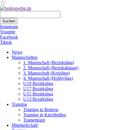
Suchbegriffe
Suchen
Instagram
Youtube
Facebook
Tiktok
Navigation
News
überspringen
Mannschaften
1. Mannschaft (Bezirksliga)
2. Mannschaft (Bezirksklasse)
3. Mannschaft (Kreisliga)
4. Mannschaft (Hobbyliga)
U19 Bezirksliga
U17 Bezirksliga
U15 Bezirksliga
U13 Bezirksliga
Training
Training in Bottrop
Training in Kirchhellen
Trainerteam
Mitgliedschaft