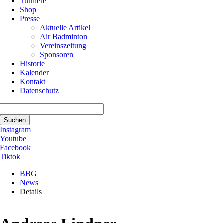
Turniere
Shop
Presse
Aktuelle Artikel
Air Badminton
Vereinszeitung
Sponsoren
Historie
Kalender
Kontakt
Datenschutz
Suchbegriffe
Suchen
Instagram
Youtube
Facebook
Tiktok
BBG
News
Details