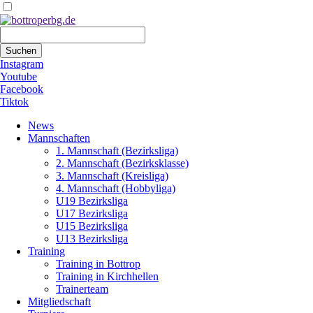
Suchbegriffe
Suchen
Instagram
Youtube
Facebook
Tiktok
Navigation
News
überspringen
Mannschaften
1. Mannschaft (Bezirksliga)
2. Mannschaft (Bezirksklasse)
3. Mannschaft (Kreisliga)
4. Mannschaft (Hobbyliga)
U19 Bezirksliga
U17 Bezirksliga
U15 Bezirksliga
U13 Bezirksliga
Training
Training in Bottrop
Training in Kirchhellen
Trainerteam
Mitgliedschaft