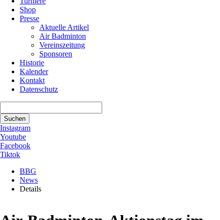
Turniere
Shop
Presse
Aktuelle Artikel
Air Badminton
Vereinszeitung
Sponsoren
Historie
Kalender
Kontakt
Datenschutz
Suchbegriffe
Suchen
Instagram
Youtube
Facebook
Tiktok
BBG
News
Details