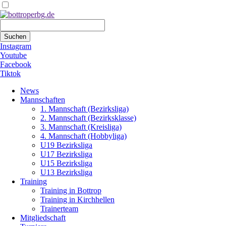
Suchbegriffe
Suchen
Instagram
Youtube
Facebook
Tiktok
Navigation
News
überspringen
Mannschaften
1. Mannschaft (Bezirksliga)
2. Mannschaft (Bezirksklasse)
3. Mannschaft (Kreisliga)
4. Mannschaft (Hobbyliga)
U19 Bezirksliga
U17 Bezirksliga
U15 Bezirksliga
U13 Bezirksliga
Training
Training in Bottrop
Training in Kirchhellen
Trainerteam
Mitgliedschaft